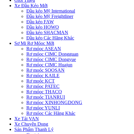
Giới Thiệu
Xe Đầu Kéo Mới
Đầu kéo Mỹ International
Đầu kéo Mỹ Freightliner
Đầu kéo FAW
Đầu kéo HOWO
Đầu kéo SHACMAN
Đầu kéo Các Hãng Khác
Sơ Mi Rơ Móoc Mới
Rơ móoc ASEAN
Rơ móoc CIMC Dongguan
Rơ móoc CIMC Dongyue
Rơ móoc CIMC Huajun
Rơ moóc SOOSAN
Rơ móoc KAILE
Rơ moóc KCT
Rơ móoc PATEC
Rơ móoc THACO
Rơ moóc TIANRUI
Rơ móoc XINHONGDONG
Rơ móoc YUNLI
Rơ móoc Các Hãng Khác
Xe Tải VAN
Xe Chuyên Dụng
Sản Phẩm Thanh Lý