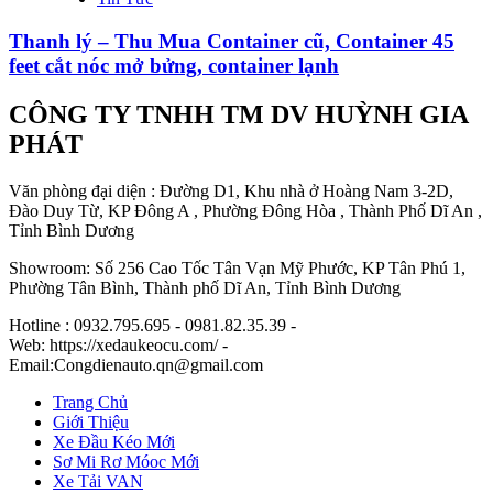
Thanh lý – Thu Mua Container cũ, Container 45
feet cắt nóc mở bửng, container lạnh
CÔNG TY TNHH TM DV HUỲNH GIA
PHÁT
Văn phòng đại diện : Đường D1, Khu nhà ở Hoàng Nam 3-2D,
Đào Duy Từ, KP Đông A , Phường Đông Hòa , Thành Phố Dĩ An ,
Tỉnh Bình Dương
Showroom: Số 256 Cao Tốc Tân Vạn Mỹ Phước, KP Tân Phú 1,
Phường Tân Bình, Thành phố Dĩ An, Tỉnh Bình Dương
Hotline : 0932.795.695 - 0981.82.35.39 -
Web: https://xedaukeocu.com/ -
Email:Congdienauto.qn@gmail.com
Trang Chủ
Giới Thiệu
Xe Đầu Kéo Mới
Sơ Mi Rơ Móoc Mới
Xe Tải VAN