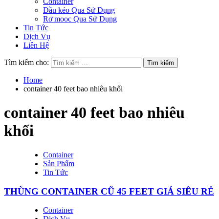
Container
Đầu kéo Qua Sử Dụng
Rơ mooc Qua Sử Dụng
Tin Tức
Dịch Vụ
Liên Hệ
Tìm kiếm cho:
Home
container 40 feet bao nhiêu khối
container 40 feet bao nhiêu
khối
Container
Sản Phẩm
Tin Tức
THÙNG CONTAINER CŨ 45 FEET GIÁ SIÊU RẺ
Container
Dịch Vụ