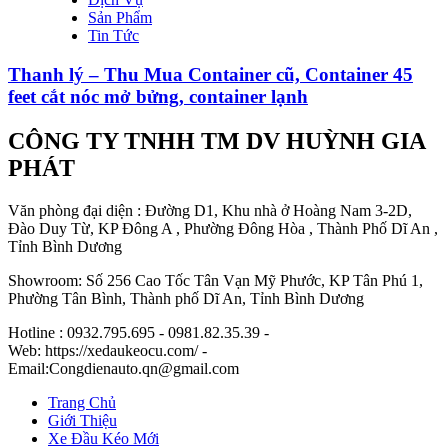
Sản Phẩm
Tin Tức
Thanh lý – Thu Mua Container cũ, Container 45
feet cắt nóc mở bửng, container lạnh
CÔNG TY TNHH TM DV HUỲNH GIA
PHÁT
Văn phòng đại diện : Đường D1, Khu nhà ở Hoàng Nam 3-2D,
Đào Duy Từ, KP Đông A , Phường Đông Hòa , Thành Phố Dĩ An ,
Tỉnh Bình Dương
Showroom: Số 256 Cao Tốc Tân Vạn Mỹ Phước, KP Tân Phú 1,
Phường Tân Bình, Thành phố Dĩ An, Tỉnh Bình Dương
Hotline : 0932.795.695 - 0981.82.35.39 -
Web: https://xedaukeocu.com/ -
Email:Congdienauto.qn@gmail.com
Trang Chủ
Giới Thiệu
Xe Đầu Kéo Mới