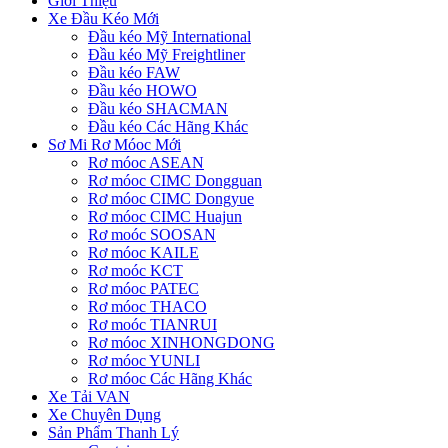
Giới Thiệu
Xe Đầu Kéo Mới
Đầu kéo Mỹ International
Đầu kéo Mỹ Freightliner
Đầu kéo FAW
Đầu kéo HOWO
Đầu kéo SHACMAN
Đầu kéo Các Hãng Khác
Sơ Mi Rơ Móoc Mới
Rơ móoc ASEAN
Rơ móoc CIMC Dongguan
Rơ móoc CIMC Dongyue
Rơ móoc CIMC Huajun
Rơ moóc SOOSAN
Rơ móoc KAILE
Rơ moóc KCT
Rơ móoc PATEC
Rơ móoc THACO
Rơ moóc TIANRUI
Rơ móoc XINHONGDONG
Rơ móoc YUNLI
Rơ móoc Các Hãng Khác
Xe Tải VAN
Xe Chuyên Dụng
Sản Phẩm Thanh Lý