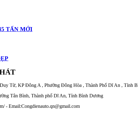
45 TẤN MỚI
ĐẸP
PHÁT
 Duy Từ, KP Đông A , Phường Đông Hòa , Thành Phố Dĩ An , Tỉnh 
ờng Tân Bình, Thành phố Dĩ An, Tỉnh Bình Dương
.com/ - Email:Congdienauto.qn@gmail.com