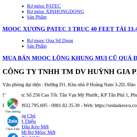
Rơ móoc PATEC
Rơ móoc XINHONGDONG
Sản Phẩm
MOOC XƯƠNG PATEC 3 TRỤC 40 FEET TẢI 33.
Rơ mooc Qua Sử Dụng
Sản Phẩm
MUA BÁN MOOC LỒNG KHUNG MUI CŨ QUÁ 
CÔNG TY TNHH TM DV HUỲNH GIA 
Văn phòng đại diện : Đường D1, Khu nhà ở Hoàng Nam 3-2D, Đào
Showroom: Số 256 Cao Tốc Tân Vạn Mỹ Phước, KP Tân Phú 1, Phư
Hotline : 0932.795.695 - 0981.82.35.39 - Web: https://xedaukeocu
Tìm đường
Trang Chủ
Giới Thiệu
Xe Đầu Kéo Mới
Chat Zalo
Sơ Mi Rơ Móoc Mới