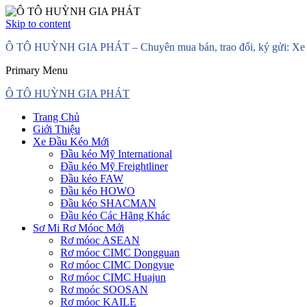
Skip to content
Ô TÔ HUỲNH GIA PHÁT – Chuyên mua bán, trao đổi, ký gửi: Xe đầ
Primary Menu
Ô TÔ HUỲNH GIA PHÁT
Trang Chủ
Giới Thiệu
Xe Đầu Kéo Mới
Đầu kéo Mỹ International
Đầu kéo Mỹ Freightliner
Đầu kéo FAW
Đầu kéo HOWO
Đầu kéo SHACMAN
Đầu kéo Các Hãng Khác
Sơ Mi Rơ Móoc Mới
Rơ móoc ASEAN
Rơ móoc CIMC Dongguan
Rơ móoc CIMC Dongyue
Rơ móoc CIMC Huajun
Rơ moóc SOOSAN
Rơ móoc KAILE