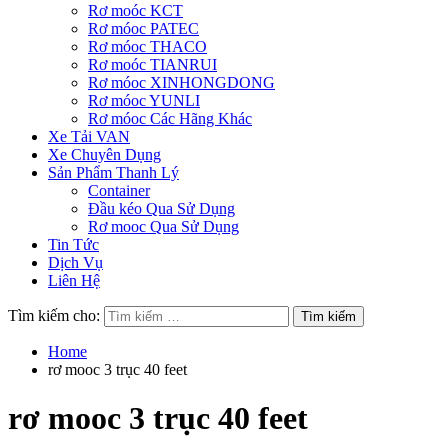
Rơ moóc KCT
Rơ móoc PATEC
Rơ móoc THACO
Rơ moóc TIANRUI
Rơ móoc XINHONGDONG
Rơ móoc YUNLI
Rơ móoc Các Hãng Khác
Xe Tải VAN
Xe Chuyên Dụng
Sản Phẩm Thanh Lý
Container
Đầu kéo Qua Sử Dụng
Rơ mooc Qua Sử Dụng
Tin Tức
Dịch Vụ
Liên Hệ
Tìm kiếm cho:
Home
rơ mooc 3 trục 40 feet
rơ mooc 3 trục 40 feet