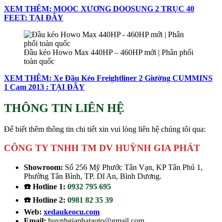
XEM THÊM: MOOC XƯƠNG DOOSUNG 2 TRỤC 40
FEET: TẠI ĐÂY
Đầu kéo Howo Max 440HP – 460HP mới | Phân phối
toàn quốc
XEM THÊM: Xe Đầu Kéo Freightliner 2 Giường CUMMINS
1 Cam 2013 : TẠI ĐÂY
THÔNG TIN LIÊN HỆ
Để biết thêm thông tin chi tiết xin vui lòng liên hệ chúng tôi qua:
CÔNG TY TNHH TM DV HUỲNH GIA PHÁT
Showroom:
Số 256 Mỹ Phước Tân Vạn, KP Tân Phú 1,
Phường Tân Bình, TP. Dĩ An, Bình Dương.
☎️ Hotline 1:
0932 795 695
☎️ Hotline 2:
0981 82 35 39
Web:
xedaukeocu.com
Email:
huynhgiaphatauto@gmail.com