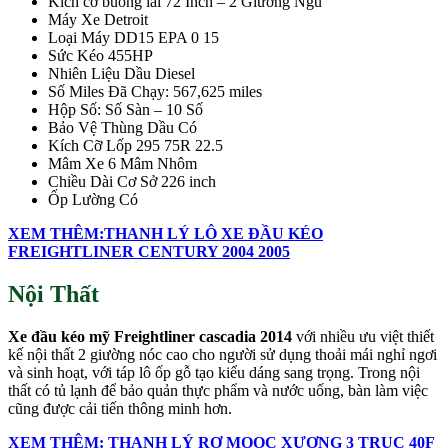
Kích cỡ buồng lái 72 Inch – 2 Giường Ngủ
Máy Xe Detroit
Loại Máy DD15 EPA 0 15
Sức Kéo 455HP
Nhiên Liệu Dầu Diesel
Số Miles Đã Chạy: 567,625 miles
Hộp Số: Số Sàn – 10 Số
Bảo Vệ Thùng Dầu Có
Kích Cỡ Lốp 295 75R 22.5
Mâm Xe 6 Mâm Nhôm
Chiều Dài Cơ Sở 226 inch
Ốp Lường Có
XEM THÊM:THANH LÝ LÔ XE ĐẦU KÉO
FREIGHTLINER CENTURY 2004 2005
Nội Thất
Xe đầu kéo mỹ Freightliner cascadia 2014
với nhiều ưu việt thiết
kế nội thất 2 giường nóc cao cho người sử dụng thoải mái nghỉ ngơi
và sinh hoạt, với táp lô ốp gỗ tạo kiểu dáng sang trọng. Trong nội
thất có tủ lạnh để bảo quản thực phẩm và nước uống, bàn làm việc
cũng được cải tiến thông minh hơn.
XEM THÊM: THANH LÝ RƠ MOOC XƯƠNG 3 TRỤC 40F