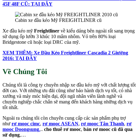
45F 48F CŨ: TẠI ĐÂY
Cabin xe đầu kéo Mỹ FREIGHTLINER cũ
Xe đầu kéo mỹ
Freightliner
về kiểu dáng bên ngoài rất sang trọng
sử dụng ốp lườn 3 khúc 10 mâm nhôm. Vỏ trên 80% loại
Bridgestone cũ hoặc loại DRC của mỹ.
XEM THÊM: Xe Đầu Kéo Freightliner Cascadia 2 Giường
2016: TẠI ĐÂY
Về Chúng Tôi
Chúng tôi là công ty chuyên nhập xe đầu kéo mỹ với chất lượng tốt
đời cao. Với những ưu đãi cũng như bảo hành dịch vụ tốt, có nhà
xưởng và máy móc hiện đại, đội ngũ nhân viên lành nghề và
chuyên nghiệp chắc chắn sẽ mang đến khách hàng những dịch vụ
tốt nhất.
Ngoài ra chúng tôi còn chuyên cung cấp các sản phẩm phụ trợ
như
rơ mooc cimc
,
rơ mooc ASEAN
,
rơ mooc Tân Thanh
,
rơ
mooc Doongsung
.
..
cho thuê rơ mooc
,
bán rơ mooc cũ đã qua
sử dụng
,…