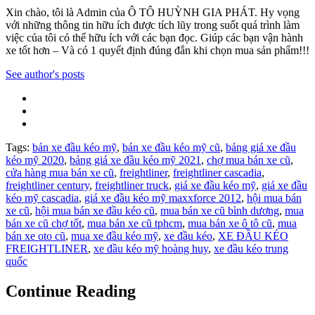
Xin chào, tôi là Admin của Ô TÔ HUỲNH GIA PHÁT. Hy vọng
với những thông tin hữu ích được tích lũy trong suốt quá trình làm
việc của tôi có thể hữu ích với các bạn đọc. Giúp các bạn vận hành
xe tốt hơn – Và có 1 quyết định đúng đắn khi chọn mua sản phẩm!!!
See author's posts
Tags:
bán xe đầu kéo mỹ
,
bán xe đầu kéo mỹ cũ
,
bảng giá xe đầu
kéo mỹ 2020
,
bảng giá xe đầu kéo mỹ 2021
,
chợ mua bán xe cũ
,
cửa hàng mua bán xe cũ
,
freightliner
,
freightliner cascadia
,
freightliner century
,
freightliner truck
,
giá xe đầu kéo mỹ
,
giá xe đầu
kéo mỹ cascadia
,
giá xe đầu kéo mỹ maxxforce 2012
,
hội mua bán
xe cũ
,
hội mua bán xe đầu kéo cũ
,
mua bán xe cũ bình dương
,
mua
bán xe cũ chợ tốt
,
mua bán xe cũ tphcm
,
mua bán xe ô tô cũ
,
mua
bán xe oto cũ
,
mua xe đầu kéo mỹ
,
xe đầu kéo
,
XE ĐẦU KÉO
FREIGHTLINER
,
xe đầu kéo mỹ hoàng huy
,
xe đầu kéo trung
quốc
Continue Reading