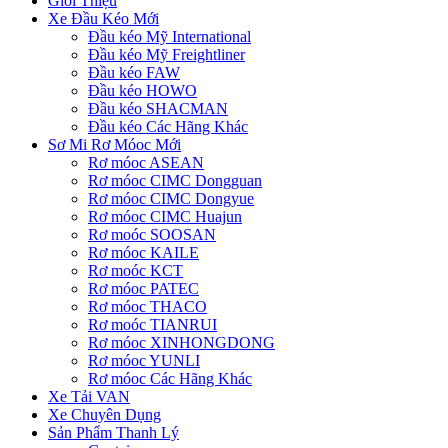
Giới Thiệu
Xe Đầu Kéo Mới
Đầu kéo Mỹ International
Đầu kéo Mỹ Freightliner
Đầu kéo FAW
Đầu kéo HOWO
Đầu kéo SHACMAN
Đầu kéo Các Hãng Khác
Sơ Mi Rơ Móoc Mới
Rơ móoc ASEAN
Rơ móoc CIMC Dongguan
Rơ móoc CIMC Dongyue
Rơ móoc CIMC Huajun
Rơ moóc SOOSAN
Rơ móoc KAILE
Rơ moóc KCT
Rơ móoc PATEC
Rơ móoc THACO
Rơ moóc TIANRUI
Rơ móoc XINHONGDONG
Rơ móoc YUNLI
Rơ móoc Các Hãng Khác
Xe Tải VAN
Xe Chuyên Dụng
Sản Phẩm Thanh Lý