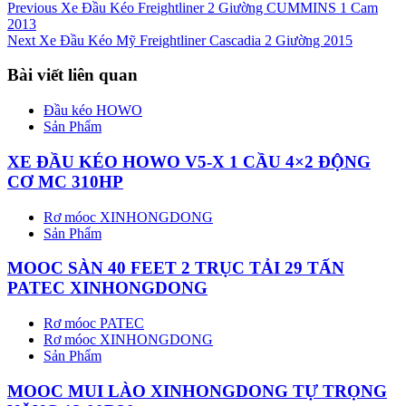
Previous
Xe Đầu Kéo Freightliner 2 Giường CUMMINS 1 Cam
2013
Next
Xe Đầu Kéo Mỹ Freightliner Cascadia 2 Giường 2015
Bài viết liên quan
Đầu kéo HOWO
Sản Phẩm
XE ĐẦU KÉO HOWO V5-X 1 CẦU 4×2 ĐỘNG
CƠ MC 310HP
Rơ móoc XINHONGDONG
Sản Phẩm
MOOC SÀN 40 FEET 2 TRỤC TẢI 29 TẤN
PATEC XINHONGDONG
Rơ móoc PATEC
Rơ móoc XINHONGDONG
Sản Phẩm
MOOC MUI LÀO XINHONGDONG TỰ TRỌNG