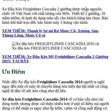
Xe Đầu Kéo Freightliner Cascadia 2 giường được nhập nguyên
chiếc về Việt Nam với chất lượng còn 90%. Thiết kế 2 giường, 10
mâm nhôm, tủ lạnh đa dạng màu sắc cho khách hàng lựa chọn. Bảo
hành khí thải trọn đời, bảo hành máy 3 tháng vận hành.
XEM THÊM: Thanh lý Sơ mi Rơ Mooc Cũ, Xương, Sàn,
Thùng Lồng, Moóc Cổ cò
Xe đầu kéo FREIGHTLINER CASCADIA cũ
XEM THÊM: Xe Đầu Kéo Mỹ Freightliner Cascadia 2 Giường
2015: TẠI ĐÂY
Ưu Điểm
Nhắc đến Xe đầu kéo
Freightliner Cascadia 2014
người ta nghĩ
ngay đến một cỗ máy di chuyển hàng hóa hiện đại bật nhất và công
nghệ đi đầu về sức kéo cũng như độ bền.
Xe đầu kéo Freightliner Cascadia 2014
về cơ bản vẫn như các
dòng trước nhưng được cải thiện nhiều hơn ở một số điểm mà người
dùng có thể nhận ra ngay như ốp lườn, cabin và công suất động cơ.