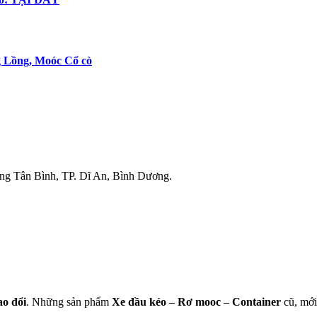
 Lồng, Moóc Cổ cò
g Tân Bình, TP. Dĩ An, Bình Dương.
ao
đổi
. Những sản phẩm
Xe đầu kéo – Rơ mooc – Container
cũ, mới