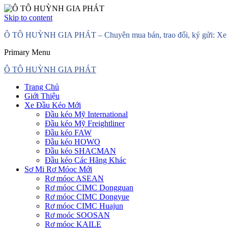
Skip to content
Ô TÔ HUỲNH GIA PHÁT – Chuyên mua bán, trao đổi, ký gửi: Xe đầ
Primary Menu
Ô TÔ HUỲNH GIA PHÁT
Trang Chủ
Giới Thiệu
Xe Đầu Kéo Mới
Đầu kéo Mỹ International
Đầu kéo Mỹ Freightliner
Đầu kéo FAW
Đầu kéo HOWO
Đầu kéo SHACMAN
Đầu kéo Các Hãng Khác
Sơ Mi Rơ Móoc Mới
Rơ móoc ASEAN
Rơ móoc CIMC Dongguan
Rơ móoc CIMC Dongyue
Rơ móoc CIMC Huajun
Rơ moóc SOOSAN
Rơ móoc KAILE