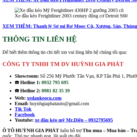
Xe đầu kéo Freightliner 2003 century động cơ Detroit S60
XEM THÊM: Thanh lý Sơ mi Rơ Mooc Cũ, Xương, Sàn, Thùng
THÔNG TIN LIÊN HỆ
Để biết thêm thông tin chi tiết xin vui lòng liên hệ chúng tôi qua:
CÔNG TY TNHH TM DV HUỲNH GIA PHÁT
Showroom:
Số 256 Mỹ Phước Tân Vạn, KP Tân Phú 1, Phườn
☎️ Hotline 1:
0932 795 695
☎️ Hotline 2:
0981 82 35 39
Web:
xedaukeocu.com
Email:
huynhgiaphatauto@gmail.com
Tik Tok
Facebook
Youtube:
xe đầu kéo mỹ Mr.Diện – 0932795695
Ô TÔ HUỲNH GIA PHÁT
luôn hỗ trợ
Thu mua – Mua bán – Tr
quốc. Thủ tục nhanh gọn, lãi suất ưu đãi.