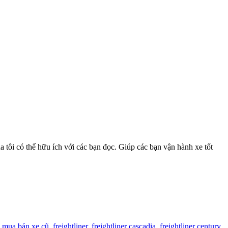
ôi có thể hữu ích với các bạn đọc. Giúp các bạn vận hành xe tốt
 mua bán xe cũ
,
freightliner
,
freightliner cascadia
,
freightliner century
,