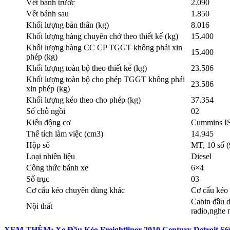
Vết bánh trước
2.090
Vết bánh sau
1.850
Khối lượng bản thân (kg)
8.016
Khối lượng hàng chuyên chở theo thiết kế (kg)
15.400
Khối lượng hàng CC CP TGGT không phải xin
15.400
phép (kg)
Khối lượng toàn bộ theo thiết kế (kg)
23.586
Khối lượng toàn bộ cho phép TGGT không phải
23.586
xin phép (kg)
Khối lượng kéo theo cho phép (kg)
37.354
Số chỗ ngồi
02
Kiểu động cơ
Cummins I
Thể tích làm việc (cm3)
14.945
Hộp số
MT, 10 số (9
Loại nhiên liệu
Diesel
Công thức bánh xe
6×4
Số trục
03
Cơ cấu kéo chuyên dùng khác
Cơ cấu kéo
Cabin đầu d
Nội thất
radio,nghe 
XEM THÊM: Xe Đầu Kéo Freightliner 2010 Century Detroit S