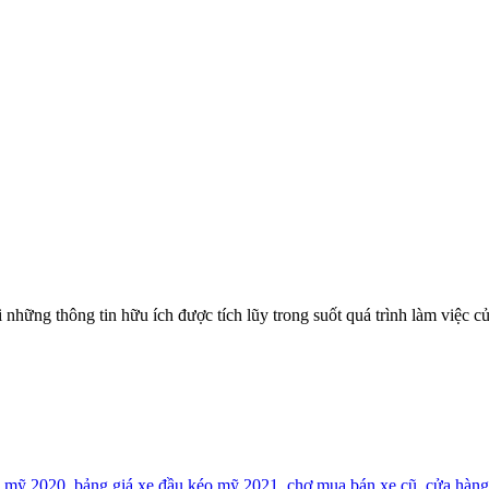
thông tin hữu ích được tích lũy trong suốt quá trình làm việc của t
o mỹ 2020
,
bảng giá xe đầu kéo mỹ 2021
,
chợ mua bán xe cũ
,
cửa hàng