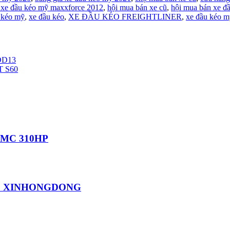
 xe đầu kéo mỹ maxxforce 2012
,
hội mua bán xe cũ
,
hội mua bán xe đ
 kéo mỹ
,
xe đầu kéo
,
XE ĐẦU KÉO FREIGHTLINER
,
xe đầu kéo m
DD13
 S60
 MC 310HP
EC XINHONGDONG