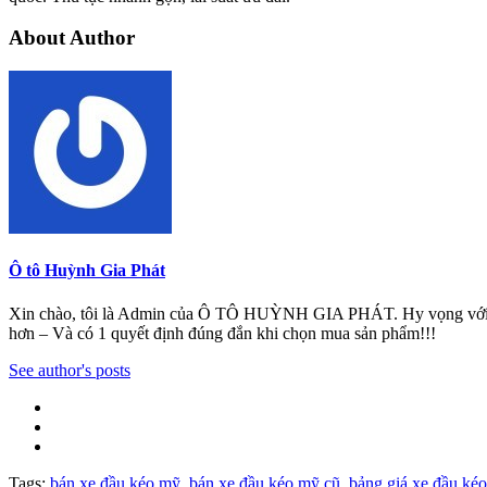
About Author
Ô tô Huỳnh Gia Phát
Xin chào, tôi là Admin của Ô TÔ HUỲNH GIA PHÁT. Hy vọng với những 
hơn – Và có 1 quyết định đúng đắn khi chọn mua sản phẩm!!!
See author's posts
Tags:
bán xe đầu kéo mỹ
,
bán xe đầu kéo mỹ cũ
,
bảng giá xe đầu ké