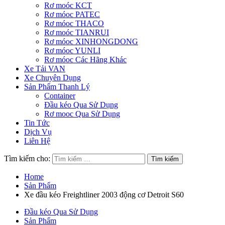
Rơ moóc KCT
Rơ móoc PATEC
Rơ móoc THACO
Rơ moóc TIANRUI
Rơ móoc XINHONGDONG
Rơ móoc YUNLI
Rơ móoc Các Hãng Khác
Xe Tải VAN
Xe Chuyên Dụng
Sản Phẩm Thanh Lý
Container
Đầu kéo Qua Sử Dụng
Rơ mooc Qua Sử Dụng
Tin Tức
Dịch Vụ
Liên Hệ
Tìm kiếm cho:
Home
Sản Phẩm
Xe đầu kéo Freightliner 2003 động cơ Detroit S60
Đầu kéo Qua Sử Dụng
Sản Phẩm