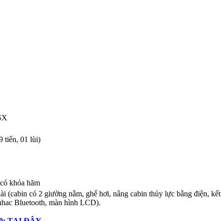
SX
 tiến, 01 lùi)
 có khóa hãm
ài (cabin có 2 giường nằm, ghế hơi, nâng cabin thủy lực bằng điện, kết
nhac Bluetooth, màn hình LCD).
60: TẠI ĐÂY