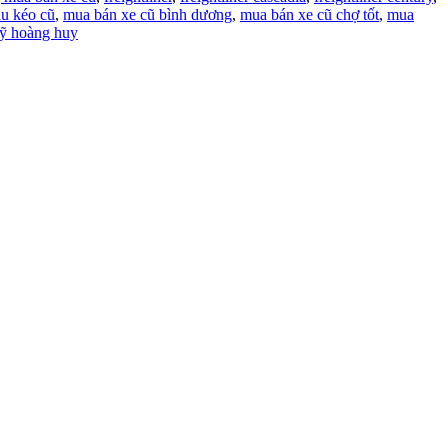
ầu kéo cũ
,
mua bán xe cũ bình dương
,
mua bán xe cũ chợ tốt
,
mua
ỹ hoàng huy