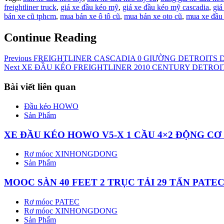
freightliner truck
,
giá xe đầu kéo mỹ
,
giá xe đầu kéo mỹ cascadia
,
giá
bán xe cũ tphcm
,
mua bán xe ô tô cũ
,
mua bán xe oto cũ
,
mua xe đầu
Continue Reading
Previous
FREIGHTLINER CASCADIA 0 GIƯỜNG DETROITS 
Next
XE ĐẦU KÉO FREIGHTLINER 2010 CENTURY DETROIT
Bài viết liên quan
Đầu kéo HOWO
Sản Phẩm
XE ĐẦU KÉO HOWO V5-X 1 CẦU 4×2 ĐỘNG CƠ
Rơ móoc XINHONGDONG
Sản Phẩm
MOOC SÀN 40 FEET 2 TRỤC TẢI 29 TẤN PAT
Rơ móoc PATEC
Rơ móoc XINHONGDONG
Sản Phẩm