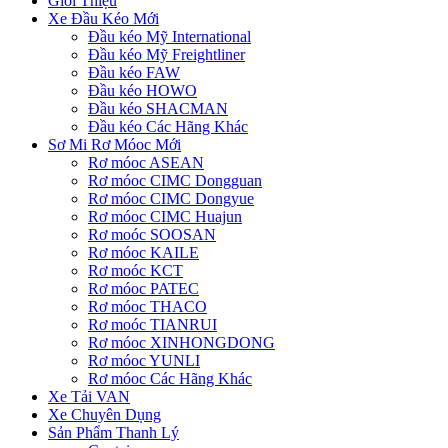
Giới Thiệu
Xe Đầu Kéo Mới
Đầu kéo Mỹ International
Đầu kéo Mỹ Freightliner
Đầu kéo FAW
Đầu kéo HOWO
Đầu kéo SHACMAN
Đầu kéo Các Hãng Khác
Sơ Mi Rơ Móoc Mới
Rơ móoc ASEAN
Rơ móoc CIMC Dongguan
Rơ móoc CIMC Dongyue
Rơ móoc CIMC Huajun
Rơ moóc SOOSAN
Rơ móoc KAILE
Rơ moóc KCT
Rơ móoc PATEC
Rơ móoc THACO
Rơ moóc TIANRUI
Rơ móoc XINHONGDONG
Rơ móoc YUNLI
Rơ móoc Các Hãng Khác
Xe Tải VAN
Xe Chuyên Dụng
Sản Phẩm Thanh Lý