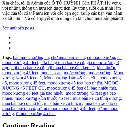
Xin chào, tôi là Admin của Ô TÔ HUỲNH GIA PHÁT. Hy vọng
với những thông tin hữu ích được tích lũy trong suốt quá trình làm
việc của tôi có thể hữu ích với các bạn đọc. Giúp các bạn vận hành
xe tốt hơn – Và có 1 quyết định đúng đắn khi chọn mua sản phẩm!!!
See author's posts
Tags:
bán mooc xương cũ
,
chợ mua bán xe cũ
,
cũ mooc xương
,
cũ
mooc xương 45 feet
,
cửa hàng mua bán xe cũ
,
giá mooc xương 3
trục
,
hội mua bán xe cũ
,
hội mua bán xe đầu kéo cũ
,
kích thước
mooc xương 45 feet
,
mooc asean
,
moóc xương
,
mooc xương
,
Mooc
xương 14m 45 feet cũ
,
Mooc xương 14m 45 feet cũ.
,
mooc xuong
45
,
mooc xương 45 feet
,
mooc xương 45 feet bao nhiêu
,
MOOC
XƯƠNG 45 FEET CŨ
,
mooc xương 45 feet dài bao nhiêu mét
,
mooc xương 45 feet giá bao nhiêu
,
mooc xương 45 feet gia bao
nhieu
,
mooc xương kích thước 45 feet
,
mua bán xe cũ bình dương
,
mua bán xe cũ chợ tốt
,
mua bán xe cũ tphcm
,
mua bán xe ô tô cũ
,
mua bán xe oto cũ
,
sơ mi mooc mooc xương 45 feet
,
sơ mi mooc
xương
,
ũ mooc xương 45 feet
Continue Reading