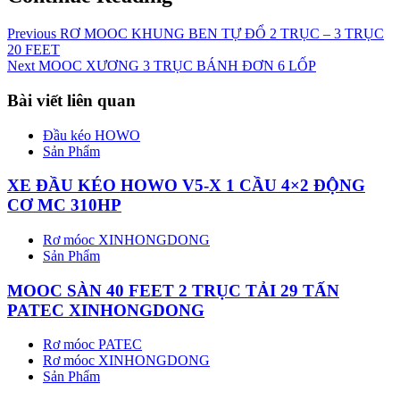
Previous
RƠ MOOC KHUNG BEN TỰ ĐỔ 2 TRỤC – 3 TRỤC
20 FEET
Next
MOOC XƯƠNG 3 TRỤC BÁNH ĐƠN 6 LỐP
Bài viết liên quan
Đầu kéo HOWO
Sản Phẩm
XE ĐẦU KÉO HOWO V5-X 1 CẦU 4×2 ĐỘNG
CƠ MC 310HP
Rơ móoc XINHONGDONG
Sản Phẩm
MOOC SÀN 40 FEET 2 TRỤC TẢI 29 TẤN
PATEC XINHONGDONG
Rơ móoc PATEC
Rơ móoc XINHONGDONG
Sản Phẩm