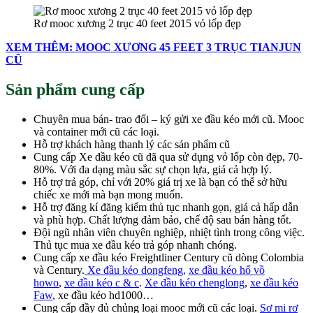
Rơ mooc xương 2 trục 40 feet 2015 vỏ lốp đẹp
XEM THÊM: MOOC XƯƠNG 45 FEET 3 TRỤC TIANJUN
CŨ
Sản phẩm cung cấp
Chuyên mua bán- trao đổi – ký gửi xe đầu kéo mới cũ. Mooc
và container mới cũ các loại.
Hỗ trợ khách hàng thanh lý các sản phẩm cũ
Cung cấp Xe đầu kéo cũ đã qua sử dụng vỏ lốp còn đẹp, 70-
80%. Với đa dạng màu sắc sự chọn lựa, giá cả hợp lý.
Hỗ trợ trả góp, chỉ với 20% giá trị xe là bạn có thể sở hữu
chiếc xe mới mà bạn mong muốn.
Hỗ trợ đăng kí đăng kiểm thủ tục nhanh gọn, giá cả hấp dẫn
và phù hợp. Chất lượng đảm bảo, chế độ sau bán hàng tốt.
Đội ngũ nhân viên chuyên nghiệp, nhiệt tình trong công việc.
Thủ tục mua xe đầu kéo trả góp nhanh chóng.
Cung cấp xe đầu kéo Freightliner Century cũ dòng Colombia
và Century.
Xe đầu kéo dongfeng,
xe đầu kéo hổ vồ
howo
,
xe đầu kéo c & c
.
Xe đầu kéo chenglong
,
xe đầu kéo
Faw
, xe đầu kéo hd1000…
Cung cấp đầy đủ chủng loại mooc mới cũ các loại.
Sơ mi rơ