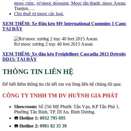
mooc cimc
,
rơ mooc doosung
.
Mooc tân thanh
,
mooc Asean
,
Tianjun, …
Cho thuê rơ mooc các loại.
XEM THÊM: Xe Đầu kéo Mỹ International Cummins 1 Cam:
TẠI ĐÂY
Rơ mooc xương 2 trục 40 feet 2015 Asean
XEM THÊM: Xe đầu kéo Freightliner Cascadia 2013 Detroits
DD15: TẠI ĐÂY
THÔNG TIN LIÊN HỆ
Để biết thêm thông tin chi tiết xin vui lòng liên hệ chúng tôi qua:
CÔNG TY TNHH TM DV HUỲNH GIA PHÁT
Showroom:
Số 256 Mỹ Phước Tân Vạn, KP Tân Phú 1,
Phường Tân Bình, TP. Dĩ An, Bình Dương.
☎️ Hotline 1:
0932 795 695
☎️ Hotline 2:
0981 82 35 39