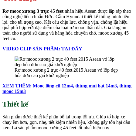
Rơ mooc xương 3 trục 45 feet
nhãn hiệu Asean được lắp ráp theo
công nghệ tiêu chuẩn Đức. Gầm Hyundai thiết kế thông minh tiện
lợi, cho tải trọng cao. Kết cấu chịu lực, chống vặn, chống lật hiệu
quả phù hợp với đặc điểm của loại rơ mooc thân dài. Gia tăng an
toàn cho người sử dụng và hàng hóa chuyên chở. mooc xương 45
feet cũ.
VIDEO
CLIP SẢN PHẨM: TẠI ĐÂY
Rơ mooc xương 2 trục 40 feet 2015 Asean vỏ lốp đẹp
hóa đơn cao giá khởi nghiệp
XEM THÊM: Mooc lồng cũ 12m4, thùng mui bạt 14m3, thùng
mooc 15m3
Thiết kế
Sản phẩm được thiết kế phân bổ tải trọng tối ưu. Giúp tổ hợp xe
chạy êm hơn, gọn, nhẹ, tiết kiệm nhiên liệu, không gây tổn hại đầu
kéo. Là sản phẩm mooc xương 45 feet tốt nhất hiện nay.