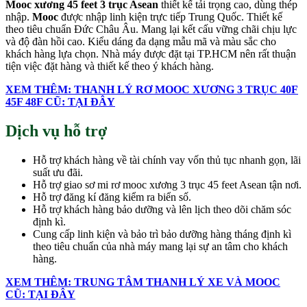
Mooc xương
45 feet
3 trục Asean
thiết kế tải trọng cao, dùng thép
nhập.
Mooc
được nhập linh kiện trực tiếp Trung Quốc. Thiết kế
theo tiêu chuẩn Đức Châu Âu. Mang lại kết cấu vững chãi chịu lực
và độ đàn hồi cao. Kiểu dáng đa dạng mẫu mã và màu sắc cho
khách hàng lựa chọn. Nhà máy được đặt tại TP.HCM nên rất thuận
tiện việc đặt hàng và thiết kế theo ý khách hàng.
XEM THÊM: THANH LÝ RƠ MOOC XƯƠNG 3 TRỤC 40F
45F 48F CŨ: TẠI ĐÂY
Dịch vụ hỗ trợ
Hỗ trợ khách hàng về tài chính vay vốn thủ tục nhanh gọn, lãi
suất ưu đãi.
Hỗ trợ giao sơ mi rơ mooc xương 3 trục 45 feet Asean tận nơi.
Hỗ trợ đăng kí đăng kiểm ra biển số.
Hỗ trợ khách hàng bảo dưỡng và lên lịch theo dõi chăm sóc
định kì.
Cung cấp linh kiện và bảo trì bảo dưỡng hàng tháng định kì
theo tiêu chuẩn của nhà máy mang lại sự an tâm cho khách
hàng.
XEM THÊM: TRUNG TÂM THANH LÝ XE VÀ MOOC
CŨ: TẠI ĐÂY