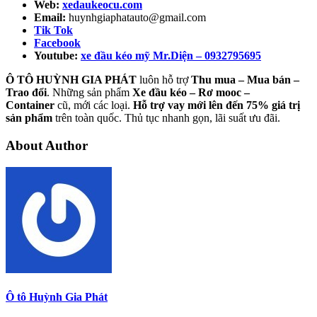
Web:
xedaukeocu.com
Email:
huynhgiaphatauto@gmail.com
Tik Tok
Facebook
Youtube:
xe đầu kéo mỹ Mr.Diện – 0932795695
Ô TÔ HUỲNH GIA PHÁT
luôn hỗ trợ
Thu mua – Mua bán –
Trao
đổi
. Những sản phẩm
Xe đầu kéo – Rơ mooc –
Container
cũ, mới các loại.
Hỗ trợ vay mới lên đến 75% giá trị
sản phẩm
trên toàn quốc. Thủ tục nhanh gọn, lãi suất ưu đãi.
About Author
Ô tô Huỳnh Gia Phát