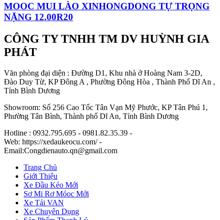
MOOC MUI LÀO XINHONGDONG TỰ TRỌNG
NẶNG 12.00R20
CÔNG TY TNHH TM DV HUỲNH GIA
PHÁT
Văn phòng đại diện : Đường D1, Khu nhà ở Hoàng Nam 3-2D,
Đào Duy Từ, KP Đông A , Phường Đông Hòa , Thành Phố Dĩ An ,
Tỉnh Bình Dương
Showroom: Số 256 Cao Tốc Tân Vạn Mỹ Phước, KP Tân Phú 1,
Phường Tân Bình, Thành phố Dĩ An, Tỉnh Bình Dương
Hotline : 0932.795.695 - 0981.82.35.39 -
Web: https://xedaukeocu.com/ -
Email:Congdienauto.qn@gmail.com
Trang Chủ
Giới Thiệu
Xe Đầu Kéo Mới
Sơ Mi Rơ Móoc Mới
Xe Tải VAN
Xe Chuyên Dụng