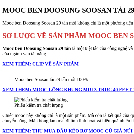
MOOC BEN DOOSUNG SOOSAN TẢI 29
Mooc ben Doosung Soosan 29 tấn mới không chỉ là một phương tiện vậ
SƠ LƯỢC VỀ SẢN PHẨM MOOC BEN S
Mooc ben Doosung Soosan 29 tấn
là một kiệt tác của công nghệ và
của ngành vận tải nặng.
XEM THÊM: CLIP VỀ SẢN PHẨM
Mooc ben Soosan tải 29 tấn mới 100%
XEM THÊM: MOOC LỒNG KHUNG MUI 3 TRỤC 40 FEET 
Phiếu kiểm tra chất lượng
Chiếc mooc này không chỉ là một sản phẩm. Mà còn là kết quả của quá
chuyển nặng. Mà không làm mất đi tính linh hoạt và hiệu quả nhiên li
XEM THÊM: THU MUA ĐẦU KÉO RƠ MOOC CŨ GIÁ NÚI