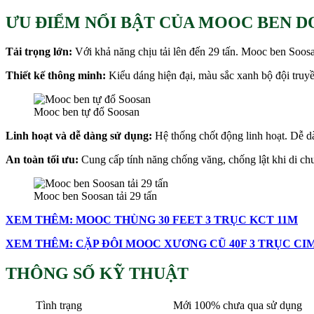
ƯU ĐIỂM NỔI BẬT CỦA MOOC BEN D
Tải trọng lớn:
Với khả năng chịu tải lên đến 29 tấn. Mooc ben Soosa
Thiết kế thông minh:
Kiểu dáng hiện đại, màu sắc xanh bộ đội truy
Mooc ben tự đổ Soosan
Linh hoạt và dễ dàng sử dụng:
Hệ thống chốt động linh hoạt. Dễ dà
An toàn tối ưu:
Cung cấp tính năng chống văng, chống lật khi di ch
Mooc ben Soosan tải 29 tấn
XEM THÊM: MOOC THÙNG 30 FEET 3 TRỤC KCT 11M
XEM THÊM: CẶP ĐÔI MOOC XƯƠNG CŨ 40F 3 TRỤC CI
THÔNG SỐ KỸ THUẬT
Tình trạng
Mới 100% chưa qua sử dụng