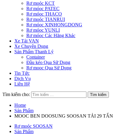
Rơ moóc KCT
Rơ móoc PATEC
Rơ móoc THACO
Rơ moóc TIANRUI
Rơ móoc XINHONGDONG
Rơ móoc YUNLI
Rơ móoc Các Hãng Khác
Xe Tải VAN
Xe Chuyên Dụng
Sản Phẩm Thanh Lý
Container
Đầu kéo Qua Sử Dụng
Rơ mooc Qua Sử Dụng
Tin Tức
Dịch Vụ
Liên Hệ
Tìm kiếm cho:
Home
Sản Phẩm
MOOC BEN DOOSUNG SOOSAN TẢI 29 TẤN
Rơ moóc SOOSAN
Sản Phẩm