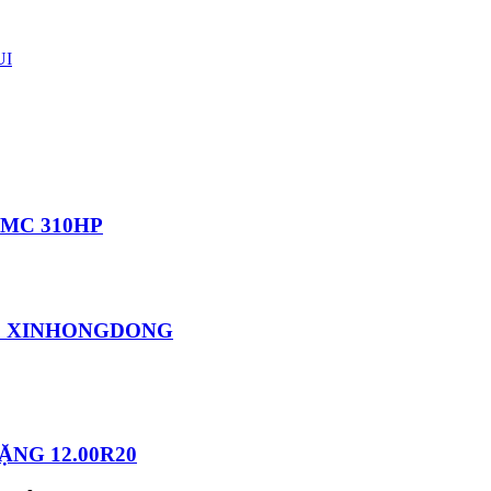
UI
 MC 310HP
EC XINHONGDONG
NG 12.00R20