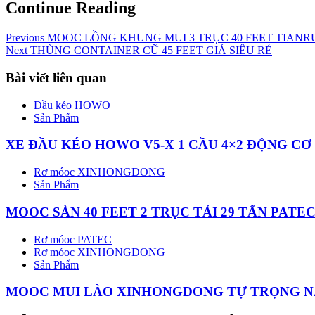
Continue Reading
Previous
MOOC LỒNG KHUNG MUI 3 TRỤC 40 FEET TIANR
Next
THÙNG CONTAINER CŨ 45 FEET GIÁ SIÊU RẺ
Bài viết liên quan
Đầu kéo HOWO
Sản Phẩm
XE ĐẦU KÉO HOWO V5-X 1 CẦU 4×2 ĐỘNG CƠ
Rơ móoc XINHONGDONG
Sản Phẩm
MOOC SÀN 40 FEET 2 TRỤC TẢI 29 TẤN PAT
Rơ móoc PATEC
Rơ móoc XINHONGDONG
Sản Phẩm
MOOC MUI LÀO XINHONGDONG TỰ TRỌNG NẶ