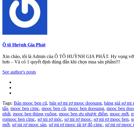
Ô tô Huỳnh Gia Phát
Xin chào, tôi là Admin của Ô TÔ HUỲNH GIA PHÁT. Hy vọng với những 
hơn – Và có 1 quyết định đúng đắn khi chọn mua sản phẩm!!!
See author's posts
Tags:
Bán mooc ben cũ
,
bán sơ mi rơ mooc doosung
,
bảng giá sơ mi
tấn
,
mooc ben cimc
,
mooc ben cũ
,
mooc ben doosung
,
mooc ben doo
nhất
,
mooc ben thùng vuông
,
mooc ben ưu nhược điểm
,
mooc mới
,
m
romooc ben cimc
,
sơ mi rơ móc
,
sơ mi rơ mooc
,
sơ mi rơ mooc ben
,
s
mới
,
sơ mi rơ mooc sàn
,
sơ mi rơ mooc tải tự đổ cimc
,
sơ mi rơ mooc 