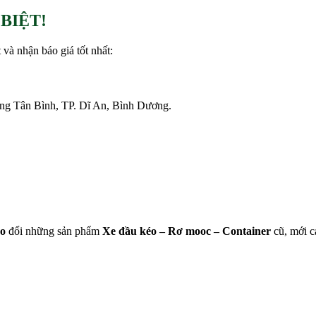
BIỆT!
 và nhận báo giá tốt nhất:
g Tân Bình, TP. Dĩ An, Bình Dương.
ao
đổi những sản phẩm
Xe đầu kéo – Rơ mooc – Container
cũ, mới c