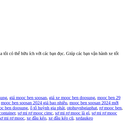
ôi có thể hữu ích với các bạn đọc. Giúp các bạn vận hành xe tốt
sung
,
giá mooc ben soosan
,
giá xe mooc ben doosung
,
mooc ben 29
,
mooc ben soosan 2024 giá bao nhiêu
,
mooc ben soosan 2024 mới
c ben doosung
,
ô tô huỳnh gia phát
,
otohuynhgiaphat
,
rơ mooc ben
,
container
,
sơ mi rơ mooc cimc
,
sơ mi rơ mooc là gì
,
sơ mi rơ mooc
sơ mi rơ mooc
,
xe đầu kéo
,
xe đầu kéo cũ
,
xedaukeo