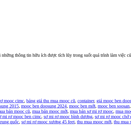
thông tin hữu ích được tích lũy trong suốt quá trình làm việc của t
 rơ mooc cimc
,
bảng giá thu mua mooc cũ
,
container
,
giá mooc ben doo
sung 2015
,
mooc ben doosung 2024
,
mooc ben mới
,
mooc ben soosan
ua bán mooc cũ
,
mua bán mooc mới
,
mua bán sơ mi rơ mooc
,
mua moo
ơ mi rơ mooc ben cimc
,
sơ mi rơ mooc bình dương
,
sơ mi rơ mooc chở 
trung quốc
,
sơ mi rơ mooc xương 45 feet
,
thu mua mooc mới
,
thu mua 