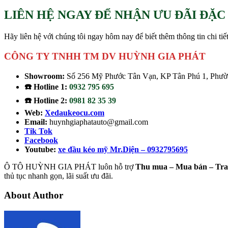
LIÊN HỆ NGAY ĐỂ NHẬN ƯU ĐÃI ĐẶC 
Hãy liên hệ với chúng tôi ngay hôm nay để biết thêm thông tin chi tiết
CÔNG TY TNHH TM DV HUỲNH GIA PHÁT
Showroom:
Số 256 Mỹ Phước Tân Vạn, KP Tân Phú 1, Phườn
☎️ Hotline 1:
0932 795 695
☎️ Hotline 2:
0981 82 35 39
Web:
Xedaukeocu.com
Email:
huynhgiaphatauto@gmail.com
Tik Tok
Facebook
Youtube:
xe đầu kéo mỹ Mr.Diện – 0932795695
Ô TÔ HUỲNH GIA PHÁT luôn hỗ trợ
Thu mua – Mua bán – Tr
thủ tục nhanh gọn, lãi suất ưu đãi.
About Author