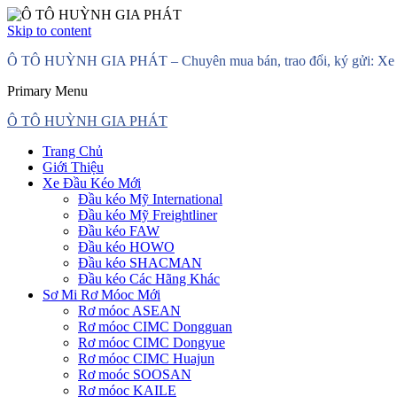
Skip to content
Ô TÔ HUỲNH GIA PHÁT – Chuyên mua bán, trao đổi, ký gửi: Xe đầ
Primary Menu
Ô TÔ HUỲNH GIA PHÁT
Trang Chủ
Giới Thiệu
Xe Đầu Kéo Mới
Đầu kéo Mỹ International
Đầu kéo Mỹ Freightliner
Đầu kéo FAW
Đầu kéo HOWO
Đầu kéo SHACMAN
Đầu kéo Các Hãng Khác
Sơ Mi Rơ Móoc Mới
Rơ móoc ASEAN
Rơ móoc CIMC Dongguan
Rơ móoc CIMC Dongyue
Rơ móoc CIMC Huajun
Rơ moóc SOOSAN
Rơ móoc KAILE