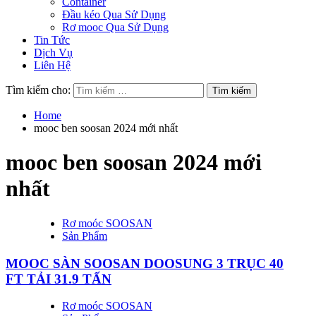
Container
Đầu kéo Qua Sử Dụng
Rơ mooc Qua Sử Dụng
Tin Tức
Dịch Vụ
Liên Hệ
Tìm kiếm cho:
Home
mooc ben soosan 2024 mới nhất
mooc ben soosan 2024 mới
nhất
Rơ moóc SOOSAN
Sản Phẩm
MOOC SÀN SOOSAN DOOSUNG 3 TRỤC 40
FT TẢI 31.9 TẤN
Rơ moóc SOOSAN