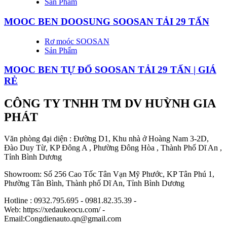
Sản Phẩm
MOOC BEN DOOSUNG SOOSAN TẢI 29 TẤN
Rơ moóc SOOSAN
Sản Phẩm
MOOC BEN TỰ ĐỔ SOOSAN TẢI 29 TẤN | GIÁ
RẺ
CÔNG TY TNHH TM DV HUỲNH GIA
PHÁT
Văn phòng đại diện : Đường D1, Khu nhà ở Hoàng Nam 3-2D,
Đào Duy Từ, KP Đông A , Phường Đông Hòa , Thành Phố Dĩ An ,
Tỉnh Bình Dương
Showroom: Số 256 Cao Tốc Tân Vạn Mỹ Phước, KP Tân Phú 1,
Phường Tân Bình, Thành phố Dĩ An, Tỉnh Bình Dương
Hotline : 0932.795.695 - 0981.82.35.39 -
Web: https://xedaukeocu.com/ -
Email:Congdienauto.qn@gmail.com