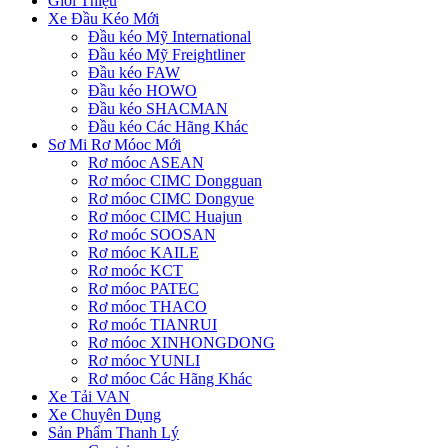
Giới Thiệu
Xe Đầu Kéo Mới
Đầu kéo Mỹ International
Đầu kéo Mỹ Freightliner
Đầu kéo FAW
Đầu kéo HOWO
Đầu kéo SHACMAN
Đầu kéo Các Hãng Khác
Sơ Mi Rơ Móoc Mới
Rơ móoc ASEAN
Rơ móoc CIMC Dongguan
Rơ móoc CIMC Dongyue
Rơ móoc CIMC Huajun
Rơ moóc SOOSAN
Rơ móoc KAILE
Rơ moóc KCT
Rơ móoc PATEC
Rơ móoc THACO
Rơ moóc TIANRUI
Rơ móoc XINHONGDONG
Rơ móoc YUNLI
Rơ móoc Các Hãng Khác
Xe Tải VAN
Xe Chuyên Dụng
Sản Phẩm Thanh Lý