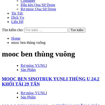
Container
Đầu kéo Qua Sử Dụng
Rơ mooc Qua Sử Dụng
Tin Tức
Dịch Vụ
Liên Hệ
Tìm kiếm cho:
Home
mooc ben thùng vuông
mooc ben thùng vuông
Rơ móoc YUNLI
Sản Phẩm
MOOC BEN SINOTRUK YUNLI THÙNG U 24.2
KHỐI TẢI 29 TẤN
Rơ móoc YUNLI
Sản Phẩm