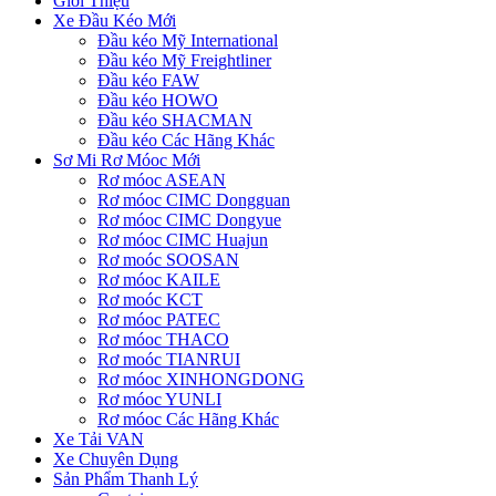
Giới Thiệu
Xe Đầu Kéo Mới
Đầu kéo Mỹ International
Đầu kéo Mỹ Freightliner
Đầu kéo FAW
Đầu kéo HOWO
Đầu kéo SHACMAN
Đầu kéo Các Hãng Khác
Sơ Mi Rơ Móoc Mới
Rơ móoc ASEAN
Rơ móoc CIMC Dongguan
Rơ móoc CIMC Dongyue
Rơ móoc CIMC Huajun
Rơ moóc SOOSAN
Rơ móoc KAILE
Rơ moóc KCT
Rơ móoc PATEC
Rơ móoc THACO
Rơ moóc TIANRUI
Rơ móoc XINHONGDONG
Rơ móoc YUNLI
Rơ móoc Các Hãng Khác
Xe Tải VAN
Xe Chuyên Dụng
Sản Phẩm Thanh Lý