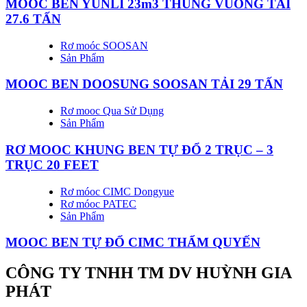
MOOC BEN YUNLI 23m3 THÙNG VUÔNG TẢI
27.6 TẤN
Rơ moóc SOOSAN
Sản Phẩm
MOOC BEN DOOSUNG SOOSAN TẢI 29 TẤN
Rơ mooc Qua Sử Dụng
Sản Phẩm
RƠ MOOC KHUNG BEN TỰ ĐỔ 2 TRỤC – 3
TRỤC 20 FEET
Rơ móoc CIMC Dongyue
Rơ móoc PATEC
Sản Phẩm
MOOC BEN TỰ ĐỔ CIMC THẨM QUYẾN
CÔNG TY TNHH TM DV HUỲNH GIA
PHÁT