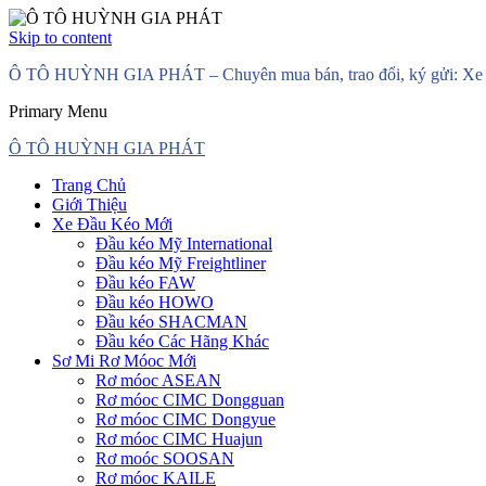
Skip to content
Ô TÔ HUỲNH GIA PHÁT – Chuyên mua bán, trao đổi, ký gửi: Xe đầ
Primary Menu
Ô TÔ HUỲNH GIA PHÁT
Trang Chủ
Giới Thiệu
Xe Đầu Kéo Mới
Đầu kéo Mỹ International
Đầu kéo Mỹ Freightliner
Đầu kéo FAW
Đầu kéo HOWO
Đầu kéo SHACMAN
Đầu kéo Các Hãng Khác
Sơ Mi Rơ Móoc Mới
Rơ móoc ASEAN
Rơ móoc CIMC Dongguan
Rơ móoc CIMC Dongyue
Rơ móoc CIMC Huajun
Rơ moóc SOOSAN
Rơ móoc KAILE