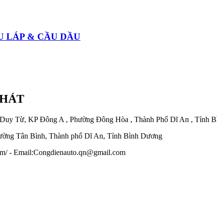
U LÁP & CẦU DẦU
PHÁT
 Duy Từ, KP Đông A , Phường Đông Hòa , Thành Phố Dĩ An , Tỉnh 
ờng Tân Bình, Thành phố Dĩ An, Tỉnh Bình Dương
.com/ - Email:Congdienauto.qn@gmail.com