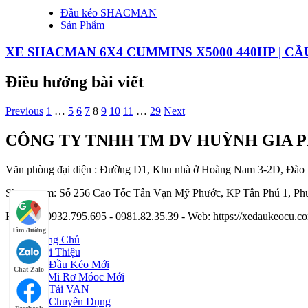
Đầu kéo SHACMAN
Sản Phẩm
XE SHACMAN 6X4 CUMMINS X5000 440HP | CẦ
Điều hướng bài viết
Previous
1
…
5
6
7
8
9
10
11
…
29
Next
CÔNG TY TNHH TM DV HUỲNH GIA 
Văn phòng đại diện : Đường D1, Khu nhà ở Hoàng Nam 3-2D, Đào
Showroom: Số 256 Cao Tốc Tân Vạn Mỹ Phước, KP Tân Phú 1, Phư
Hotline : 0932.795.695 - 0981.82.35.39 - Web: https://xedaukeocu
Tìm đường
Trang Chủ
Giới Thiệu
Xe Đầu Kéo Mới
Chat Zalo
Sơ Mi Rơ Móoc Mới
Xe Tải VAN
Xe Chuyên Dụng