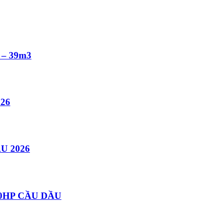
– 39m3
26
U 2026
0HP CẦU DẦU