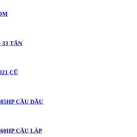
30M
 33 TẤN
021 CŨ
385HP CẦU DẦU
60HP CẦU LÁP