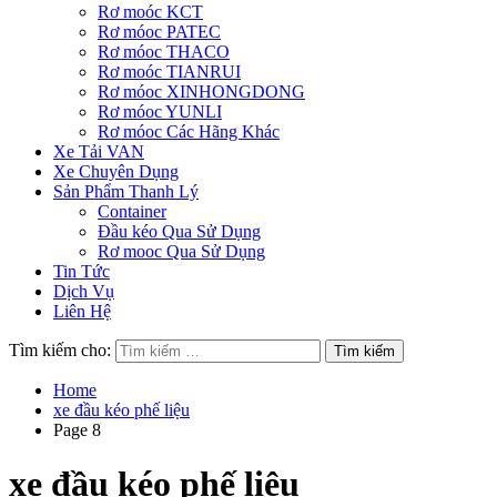
Rơ moóc KCT
Rơ móoc PATEC
Rơ móoc THACO
Rơ moóc TIANRUI
Rơ móoc XINHONGDONG
Rơ móoc YUNLI
Rơ móoc Các Hãng Khác
Xe Tải VAN
Xe Chuyên Dụng
Sản Phẩm Thanh Lý
Container
Đầu kéo Qua Sử Dụng
Rơ mooc Qua Sử Dụng
Tin Tức
Dịch Vụ
Liên Hệ
Tìm kiếm cho:
Home
xe đầu kéo phế liệu
Page 8
xe đầu kéo phế liệu