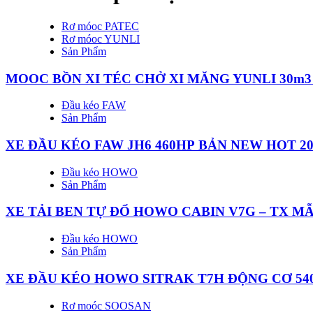
Rơ móoc PATEC
Rơ móoc YUNLI
Sản Phẩm
MOOC BỒN XI TÉC CHỞ XI MĂNG YUNLI 30m3 
Đầu kéo FAW
Sản Phẩm
XE ĐẦU KÉO FAW JH6 460HP BẢN NEW HOT 20
Đầu kéo HOWO
Sản Phẩm
XE TẢI BEN TỰ ĐỔ HOWO CABIN V7G – TX MẪ
Đầu kéo HOWO
Sản Phẩm
XE ĐẦU KÉO HOWO SITRAK T7H ĐỘNG CƠ 54
Rơ moóc SOOSAN