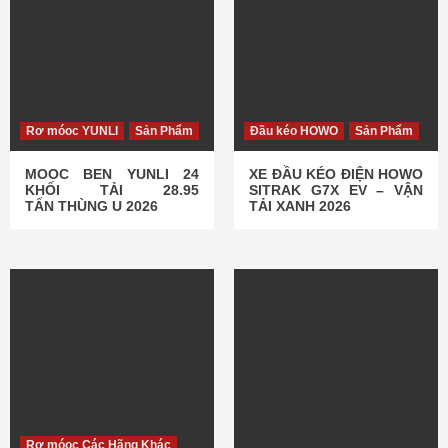
Rơ móoc YUNLI
Sản Phẩm
Đầu kéo HOWO
Sản Phẩm
MOOC BEN YUNLI 24
XE ĐẦU KÉO ĐIỆN HOWO
KHỐI TẢI 28.95
SITRAK G7X EV – VẬN
TẤN THÙNG U 2026
TẢI XANH 2026
Rơ móoc Các Hãng Khác