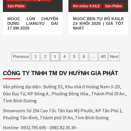
Sản Phẩm
Rơ móoc KAILE
Sản Phẩm
MOOC LÙN CHUYÊN
MOOC BEN TỰ ĐỔ KAILE
DỤNG LIANGYU DÀI
23 KHỐI 2026 | GIÁ TỐT
17.8M 2026
NHẤT
Điều
3
…
Previous
1
2
4
5
6
40
Next
hướng
CÔNG TY TNHH TM DV HUỲNH GIA PHÁT
bài
viết
Văn phòng đại diện : Đường D1, Khu nhà ở Hoàng Nam 3-2D,
Đào Duy Từ, KP Đông A , Phường Đông Hòa , Thành Phố Dĩ An ,
Tỉnh Bình Dương
Showroom: Số 256 Cao Tốc Tân Vạn Mỹ Phước, KP Tân Phú 1,
Phường Tân Bình, Thành phố Dĩ An, Tỉnh Bình Dương
Hotline : 0932.795.695 - 0981.82.35.39 -