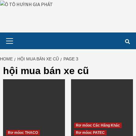
Skip
to
content
Primary
Menu
HOME
HỘI MUA BÁN XE CŨ
PAGE 3
hội mua bán xe cũ
Rơ móoc Các Hãng Khác
Rơ móoc THACO
Rơ móoc PATEC