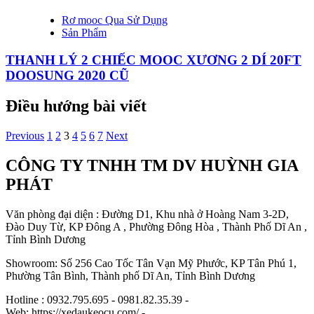
Rơ mooc Qua Sử Dụng
Sản Phẩm
THANH LÝ 2 CHIẾC MOOC XƯƠNG 2 DÍ 20FT
DOOSUNG 2020 CŨ
Điều hướng bài viết
Previous
1
2
3
4
5
6
7
Next
CÔNG TY TNHH TM DV HUỲNH GIA
PHÁT
Văn phòng đại diện : Đường D1, Khu nhà ở Hoàng Nam 3-2D,
Đào Duy Từ, KP Đông A , Phường Đông Hòa , Thành Phố Dĩ An ,
Tỉnh Bình Dương
Showroom: Số 256 Cao Tốc Tân Vạn Mỹ Phước, KP Tân Phú 1,
Phường Tân Bình, Thành phố Dĩ An, Tỉnh Bình Dương
Hotline : 0932.795.695 - 0981.82.35.39 -
Web: https://xedaukeocu.com/ -