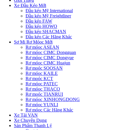
Giới Thiệu
Xe Đầu Kéo Mới
Đầu kéo Mỹ International
Đầu kéo Mỹ Freightliner
Đầu kéo FAW
Đầu kéo HOWO
Đầu kéo SHACMAN
Đầu kéo Các Hãng Khác
Sơ Mi Rơ Móoc Mới
Rơ móoc ASEAN
Rơ móoc CIMC Dongguan
Rơ móoc CIMC Dongyue
Rơ móoc CIMC Huajun
Rơ moóc SOOSAN
Rơ móoc KAILE
Rơ moóc KCT
Rơ móoc PATEC
Rơ móoc THACO
Rơ moóc TIANRUI
Rơ móoc XINHONGDONG
Rơ móoc YUNLI
Rơ móoc Các Hãng Khác
Xe Tải VAN
Xe Chuyên Dụng
Sản Phẩm Thanh Lý