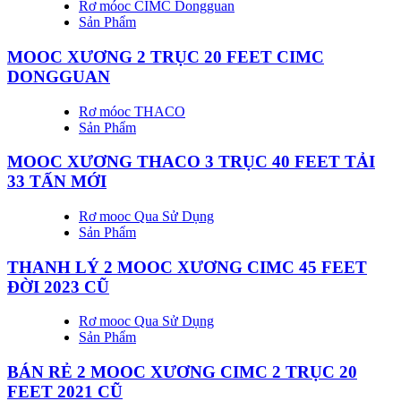
Rơ móoc CIMC Dongguan
Sản Phẩm
MOOC XƯƠNG 2 TRỤC 20 FEET CIMC
DONGGUAN
Rơ móoc THACO
Sản Phẩm
MOOC XƯƠNG THACO 3 TRỤC 40 FEET TẢI
33 TẤN MỚI
Rơ mooc Qua Sử Dụng
Sản Phẩm
THANH LÝ 2 MOOC XƯƠNG CIMC 45 FEET
ĐỜI 2023 CŨ
Rơ mooc Qua Sử Dụng
Sản Phẩm
BÁN RẺ 2 MOOC XƯƠNG CIMC 2 TRỤC 20
FEET 2021 CŨ