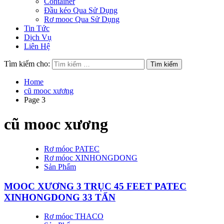
Container
Đầu kéo Qua Sử Dụng
Rơ mooc Qua Sử Dụng
Tin Tức
Dịch Vụ
Liên Hệ
Tìm kiếm cho:
Home
cũ mooc xương
Page 3
cũ mooc xương
Rơ móoc PATEC
Rơ móoc XINHONGDONG
Sản Phẩm
MOOC XƯƠNG 3 TRỤC 45 FEET PATEC
XINHONGDONG 33 TẤN
Rơ móoc THACO