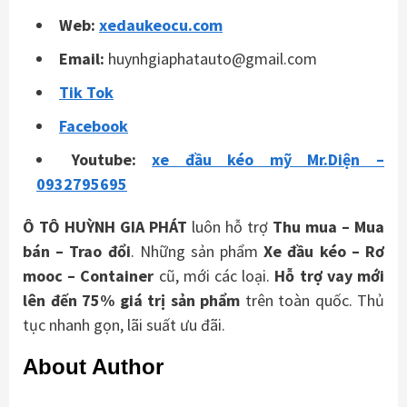
Web:
xedaukeocu.com
Email:
huynhgiaphatauto@gmail.com
Tik Tok
Facebook
Youtube:
xe đầu kéo mỹ Mr.Diện –
0932795695
Ô TÔ HUỲNH GIA PHÁT
luôn hỗ trợ
Thu mua – Mua
bán – Trao
đổi
. Những sản phẩm
Xe đầu kéo – Rơ
mooc – Container
cũ, mới các loại.
Hỗ trợ vay mới
lên đến 75% giá trị sản phẩm
trên toàn quốc. Thủ
tục nhanh gọn, lãi suất ưu đãi.
About Author