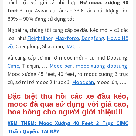
hành tốt với giá cả phù hợp.
Rơ mooc xương 40
feet
3 trục Asean cũ tải cao 33.6 tấn chất lượng còn
80% – 90% đang sử dụng tốt.
Ngoài ra, chúng tôi cung cấp xe đầu kéo mới – cũ các
loại như
Fleightliner
,
Maxxforce
,
Dongfeng
.
Howo Hổ
vồ
, Chenglong, Shacman,
JAC,
…
Và cung cấp sơ mi rơ mooc mới – cũ như Doosung.
Cimc,
Tianjun, …
Mooc ben
,
mooc xương doosung
.
Mooc xương 45 feet, 40 feet, rơ mooc xương 3 trục
cũ, sơ mi rơ mooc 2 trục cũ.
Mooc sàn
, mooc lùn, …..
Đặc biệt thu hồi các xe đầu kéo,
mooc đã qua sử dụng với giá cao,
hoa hồng cho người giới thiệu!!!
XEM THÊM: Mooc Xương 40 Feet 3 Trục CIMC
Thẩm Quyến: TẠI ĐÂY