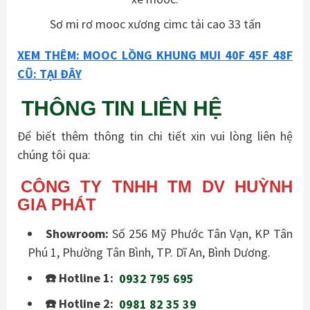
Sơ mi rơ mooc xương cimc tải cao 33 tấn
XEM THÊM: MOOC LỒNG KHUNG MUI 40F 45F 48F
CŨ: TẠI ĐÂY
THÔNG TIN LIÊN HỆ
Để biết thêm thông tin chi tiết xin vui lòng liên hệ
chúng tôi qua:
CÔNG TY TNHH TM DV HUỲNH
GIA PHÁT
Showroom:
Số 256 Mỹ Phước Tân Vạn, KP Tân
Phú 1, Phường Tân Bình, TP. Dĩ An, Bình Dương.
☎️ Hotline 1:
0932 795 695
☎️ Hotline 2:
0981 82 35 39