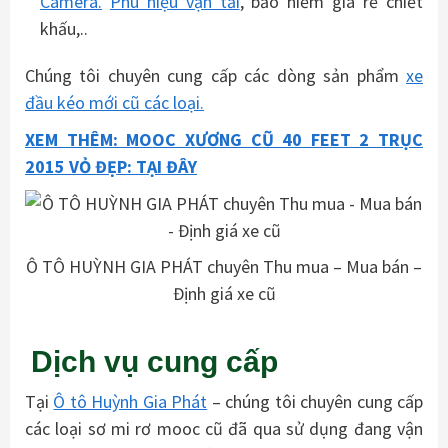
Camera.
Phù hiệu vận tải
, bảo hiểm giá rẻ chiết
khấu,..
Chúng tôi chuyên cung cấp các dòng sản phẩm
xe
đầu kéo mới cũ các loại.
XEM THÊM: MOOC XƯƠNG CŨ 40 FEET 2 TRỤC
2015 VỎ ĐẸP: TẠI ĐÂY
Ô TÔ HUỲNH GIA PHÁT chuyên Thu mua – Mua bán –
Định giá xe cũ
Dịch vụ cung cấp
Tại
Ô tô Huỳnh Gia Phát
– chúng tôi chuyên cung cấp
các loại sơ mi rơ mooc cũ đã qua sử dụng đang vận