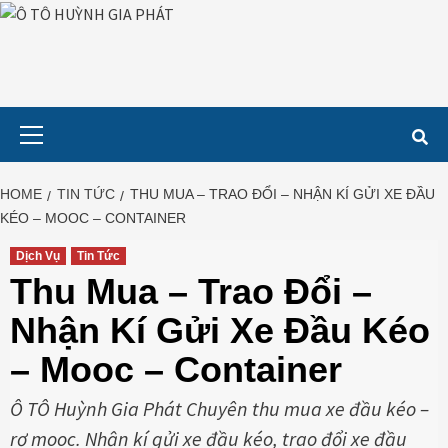
Skip
to
content
Primary
Menu
HOME
TIN TỨC
THU MUA – TRAO ĐỔI – NHẬN KÍ GỬI XE ĐẦU
KÉO – MOOC – CONTAINER
Dịch Vụ
Tin Tức
Thu Mua – Trao Đổi –
Nhận Kí Gửi Xe Đầu Kéo
– Mooc – Container
Ô TÔ Huỳnh Gia Phát Chuyên thu mua xe đầu kéo –
rơ mooc. Nhận kí gửi xe đầu kéo, trao đổi xe đầu