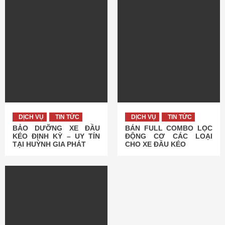
DỊCH VỤ
TIN TỨC
DỊCH VỤ
TIN TỨC
BẢO DƯỠNG XE ĐẦU
BÁN FULL COMBO LỌC
KÉO ĐỊNH KỲ – UY TÍN
ĐỘNG CƠ CÁC LOẠI
TẠI HUỲNH GIA PHÁT
CHO XE ĐẦU KÉO