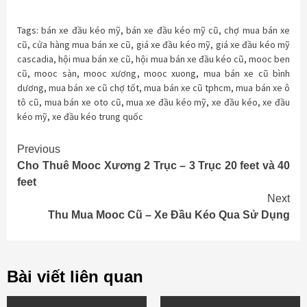
Tags:
bán xe đầu kéo mỹ
,
bán xe đầu kéo mỹ cũ
,
chợ mua bán xe
cũ
,
cửa hàng mua bán xe cũ
,
giá xe đầu kéo mỹ
,
giá xe đầu kéo mỹ
cascadia
,
hội mua bán xe cũ
,
hội mua bán xe đầu kéo cũ
,
mooc ben
cũ
,
mooc sàn
,
mooc xương
,
mooc xuong
,
mua bán xe cũ bình
dương
,
mua bán xe cũ chợ tốt
,
mua bán xe cũ tphcm
,
mua bán xe ô
tô cũ
,
mua bán xe oto cũ
,
mua xe đầu kéo mỹ
,
xe đầu kéo
,
xe đầu
kéo mỹ
,
xe đầu kéo trung quốc
Continue
Previous
Cho Thuê Mooc Xương 2 Trục – 3 Trục 20 feet và 40
Reading
feet
Next
Thu Mua Mooc Cũ – Xe Đầu Kéo Qua Sử Dụng
Bài viết liên quan