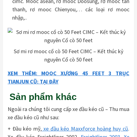
cimc. Mooc asean, rơ mooc Doosung, rơ mooc tân
thanh, rơ mooc Chienyou,… các loại rơ mooc
nhập,..
Sơ mi rơ mooc cổ cò 50 Feet CIMC – Kết thúc kỷ
nguyên Cổ cò 50 feet
XEM THÊM: MOOC XƯƠNG 45 FEET 3 TRỤC
TIANJUN CŨ: TẠI ĐÂY
Sản phẩm khác
Ngoài ra chúng tôi cung cấp xe đầu kéo cũ – Thu mua
xe đầu kéo cũ như sau:
+ Đầu kéo mỹ,
xe đầu kéo Maxxforce hoàng huy cũ
.
Xe đầu kéo Freightliner 2002.
Freightliner 2003.
Xe