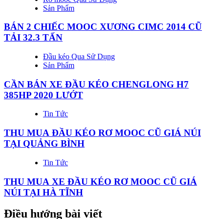
Sản Phẩm
BÁN 2 CHIẾC MOOC XƯƠNG CIMC 2014 CŨ
TẢI 32.3 TẤN
Đầu kéo Qua Sử Dụng
Sản Phẩm
CẦN BÁN XE ĐẦU KÉO CHENGLONG H7
385HP 2020 LƯỚT
Tin Tức
THU MUA ĐẦU KÉO RƠ MOOC CŨ GIÁ NÚI
TẠI QUẢNG BÌNH
Tin Tức
THU MUA XE ĐẦU KÉO RƠ MOOC CŨ GIÁ
NÚI TẠI HÀ TĨNH
Điều hướng bài viết