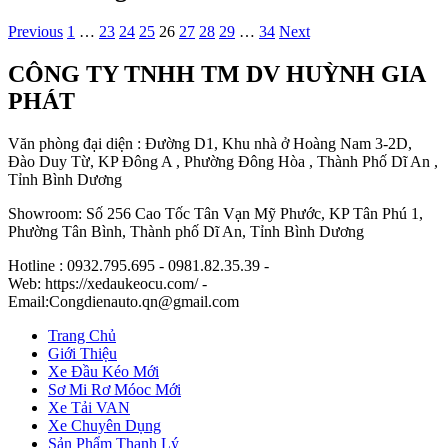
Previous
1
…
23
24
25
26
27
28
29
…
34
Next
CÔNG TY TNHH TM DV HUỲNH GIA
PHÁT
Văn phòng đại diện : Đường D1, Khu nhà ở Hoàng Nam 3-2D,
Đào Duy Từ, KP Đông A , Phường Đông Hòa , Thành Phố Dĩ An ,
Tỉnh Bình Dương
Showroom: Số 256 Cao Tốc Tân Vạn Mỹ Phước, KP Tân Phú 1,
Phường Tân Bình, Thành phố Dĩ An, Tỉnh Bình Dương
Hotline : 0932.795.695 - 0981.82.35.39 -
Web: https://xedaukeocu.com/ -
Email:Congdienauto.qn@gmail.com
Trang Chủ
Giới Thiệu
Xe Đầu Kéo Mới
Sơ Mi Rơ Móoc Mới
Xe Tải VAN
Xe Chuyên Dụng
Sản Phẩm Thanh Lý