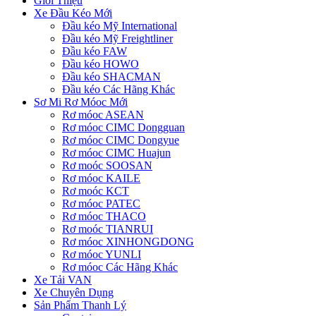
Giới Thiệu
Xe Đầu Kéo Mới
Đầu kéo Mỹ International
Đầu kéo Mỹ Freightliner
Đầu kéo FAW
Đầu kéo HOWO
Đầu kéo SHACMAN
Đầu kéo Các Hãng Khác
Sơ Mi Rơ Móoc Mới
Rơ móoc ASEAN
Rơ móoc CIMC Dongguan
Rơ móoc CIMC Dongyue
Rơ móoc CIMC Huajun
Rơ moóc SOOSAN
Rơ móoc KAILE
Rơ moóc KCT
Rơ móoc PATEC
Rơ móoc THACO
Rơ moóc TIANRUI
Rơ móoc XINHONGDONG
Rơ móoc YUNLI
Rơ móoc Các Hãng Khác
Xe Tải VAN
Xe Chuyên Dụng
Sản Phẩm Thanh Lý