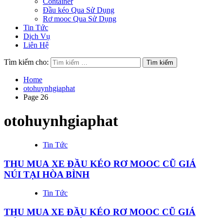
Container
Đầu kéo Qua Sử Dụng
Rơ mooc Qua Sử Dụng
Tin Tức
Dịch Vụ
Liên Hệ
Tìm kiếm cho:
Home
otohuynhgiaphat
Page 26
otohuynhgiaphat
Tin Tức
THU MUA XE ĐẦU KÉO RƠ MOOC CŨ GIÁ
NÚI TẠI HÒA BÌNH
Tin Tức
THU MUA XE ĐẦU KÉO RƠ MOOC CŨ GIÁ