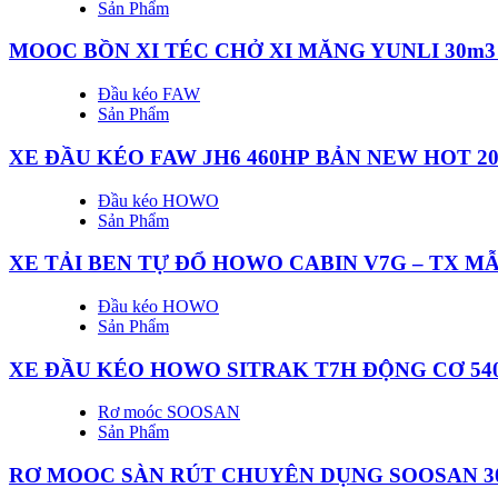
Sản Phẩm
MOOC BỒN XI TÉC CHỞ XI MĂNG YUNLI 30m3 
Đầu kéo FAW
Sản Phẩm
XE ĐẦU KÉO FAW JH6 460HP BẢN NEW HOT 20
Đầu kéo HOWO
Sản Phẩm
XE TẢI BEN TỰ ĐỔ HOWO CABIN V7G – TX MẪ
Đầu kéo HOWO
Sản Phẩm
XE ĐẦU KÉO HOWO SITRAK T7H ĐỘNG CƠ 54
Rơ moóc SOOSAN
Sản Phẩm
RƠ MOOC SÀN RÚT CHUYÊN DỤNG SOOSAN 