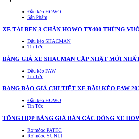
Đầu kéo HOWO
Sản Phẩm
XE TẢI BEN 3 CHÂN HOWO TX400 THÙNG VU
Đầu kéo SHACMAN
Tin Tức
BẢNG GIÁ XE SHACMAN CẬP NHẬT MỚI NHẤT
Đầu kéo FAW
Tin Tức
BẢNG BÁO GIÁ CHI TIẾT XE ĐẦU KÉO FAW 20
Đầu kéo HOWO
Tin Tức
TỔNG HỢP BẢNG GIÁ BÁN CÁC DÒNG XE HOW
Rơ móoc PATEC
Rơ móoc YUNLI