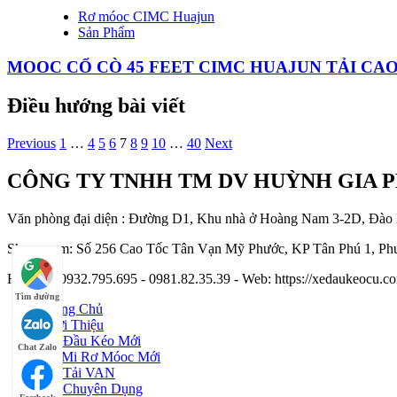
Rơ móoc CIMC Huajun
Sản Phẩm
MOOC CỔ CÒ 45 FEET CIMC HUAJUN TẢI CAO
Điều hướng bài viết
Previous
1
…
4
5
6
7
8
9
10
…
40
Next
CÔNG TY TNHH TM DV HUỲNH GIA 
Văn phòng đại diện : Đường D1, Khu nhà ở Hoàng Nam 3-2D, Đào
Showroom: Số 256 Cao Tốc Tân Vạn Mỹ Phước, KP Tân Phú 1, Phư
Hotline : 0932.795.695 - 0981.82.35.39 - Web: https://xedaukeocu
Tìm đường
Trang Chủ
Giới Thiệu
Xe Đầu Kéo Mới
Chat Zalo
Sơ Mi Rơ Móoc Mới
Xe Tải VAN
Xe Chuyên Dụng