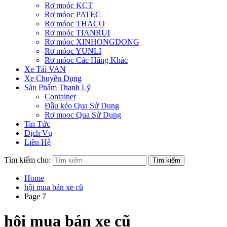
Rơ moóc KCT
Rơ móoc PATEC
Rơ móoc THACO
Rơ moóc TIANRUI
Rơ móoc XINHONGDONG
Rơ móoc YUNLI
Rơ móoc Các Hãng Khác
Xe Tải VAN
Xe Chuyên Dụng
Sản Phẩm Thanh Lý
Container
Đầu kéo Qua Sử Dụng
Rơ mooc Qua Sử Dụng
Tin Tức
Dịch Vụ
Liên Hệ
Tìm kiếm cho:
Home
hội mua bán xe cũ
Page 7
hội mua bán xe cũ