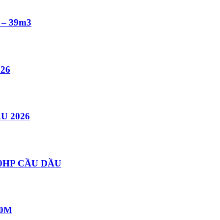
– 39m3
26
U 2026
0HP CẦU DẦU
30M