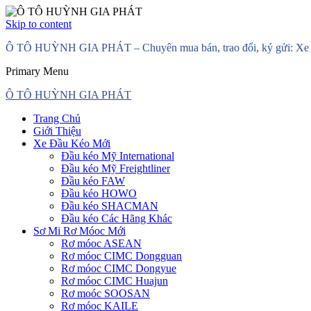
Skip to content
Ô TÔ HUỲNH GIA PHÁT – Chuyên mua bán, trao đổi, ký gửi: Xe đầ
Primary Menu
Ô TÔ HUỲNH GIA PHÁT
Trang Chủ
Giới Thiệu
Xe Đầu Kéo Mới
Đầu kéo Mỹ International
Đầu kéo Mỹ Freightliner
Đầu kéo FAW
Đầu kéo HOWO
Đầu kéo SHACMAN
Đầu kéo Các Hãng Khác
Sơ Mi Rơ Móoc Mới
Rơ móoc ASEAN
Rơ móoc CIMC Dongguan
Rơ móoc CIMC Dongyue
Rơ móoc CIMC Huajun
Rơ moóc SOOSAN
Rơ móoc KAILE