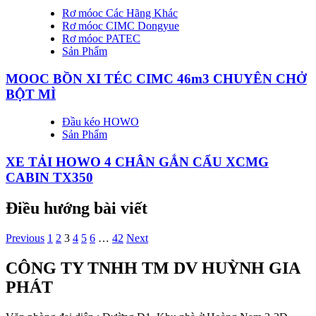
Rơ móoc Các Hãng Khác
Rơ móoc CIMC Dongyue
Rơ móoc PATEC
Sản Phẩm
MOOC BỒN XI TÉC CIMC 46m3 CHUYÊN CHỞ
BỘT MÌ
Đầu kéo HOWO
Sản Phẩm
XE TẢI HOWO 4 CHÂN GẮN CẨU XCMG
CABIN TX350
Điều hướng bài viết
Previous
1
2
3
4
5
6
…
42
Next
CÔNG TY TNHH TM DV HUỲNH GIA
PHÁT