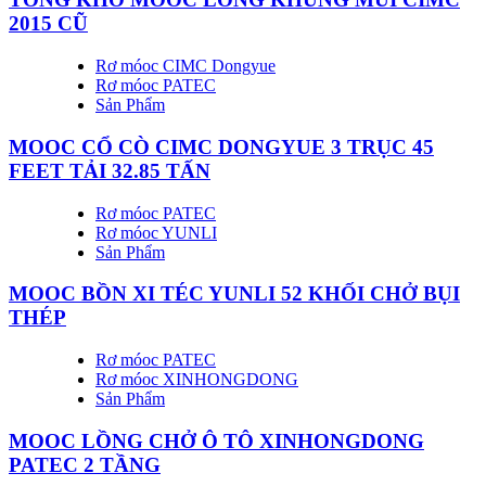
2015 CŨ
Rơ móoc CIMC Dongyue
Rơ móoc PATEC
Sản Phẩm
MOOC CỔ CÒ CIMC DONGYUE 3 TRỤC 45
FEET TẢI 32.85 TẤN
Rơ móoc PATEC
Rơ móoc YUNLI
Sản Phẩm
MOOC BỒN XI TÉC YUNLI 52 KHỐI CHỞ BỤI
THÉP
Rơ móoc PATEC
Rơ móoc XINHONGDONG
Sản Phẩm
MOOC LỒNG CHỞ Ô TÔ XINHONGDONG
PATEC 2 TẦNG