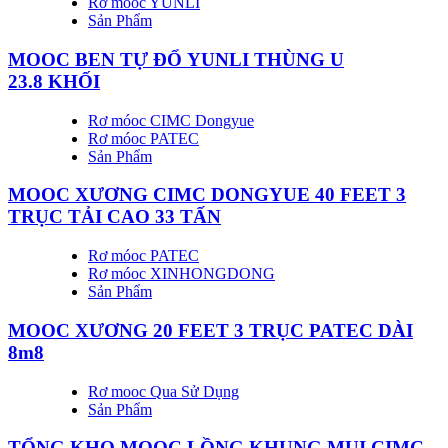
Rơ móoc YUNLI
Sản Phẩm
MOOC BEN TỰ ĐỔ YUNLI THÙNG U
23.8 KHỐI
Rơ móoc CIMC Dongyue
Rơ móoc PATEC
Sản Phẩm
MOOC XƯƠNG CIMC DONGYUE 40 FEET 3
TRỤC TẢI CAO 33 TẤN
Rơ móoc PATEC
Rơ móoc XINHONGDONG
Sản Phẩm
MOOC XƯƠNG 20 FEET 3 TRỤC PATEC DÀI
8m8
Rơ mooc Qua Sử Dụng
Sản Phẩm
TỔNG KHO MOOC LỒNG KHUNG MUI CIMC