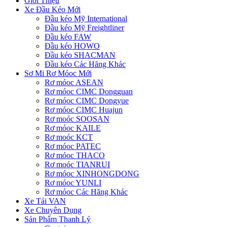
Giới Thiệu
Xe Đầu Kéo Mới
Đầu kéo Mỹ International
Đầu kéo Mỹ Freightliner
Đầu kéo FAW
Đầu kéo HOWO
Đầu kéo SHACMAN
Đầu kéo Các Hãng Khác
Sơ Mi Rơ Móoc Mới
Rơ móoc ASEAN
Rơ móoc CIMC Dongguan
Rơ móoc CIMC Dongyue
Rơ móoc CIMC Huajun
Rơ moóc SOOSAN
Rơ móoc KAILE
Rơ moóc KCT
Rơ móoc PATEC
Rơ móoc THACO
Rơ moóc TIANRUI
Rơ móoc XINHONGDONG
Rơ móoc YUNLI
Rơ móoc Các Hãng Khác
Xe Tải VAN
Xe Chuyên Dụng
Sản Phẩm Thanh Lý