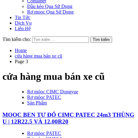
Container
Đầu kéo Qua Sử Dụng
Rơ mooc Qua Sử Dụng
Tin Tức
Dịch Vụ
Liên Hệ
Tìm kiếm cho:
Home
cửa hàng mua bán xe cũ
Page 3
cửa hàng mua bán xe cũ
Rơ móoc CIMC Dongyue
Rơ móoc PATEC
Sản Phẩm
MOOC BEN TỰ ĐỔ CIMC PATEC 24m3 THÙNG
U | 12R22.5 VÀ 12.00R20
Rơ móoc PATEC