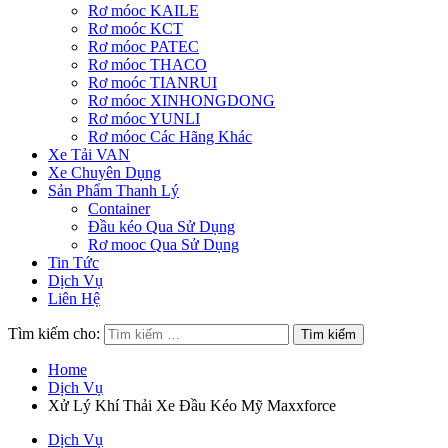
Rơ móoc KAILE
Rơ moóc KCT
Rơ móoc PATEC
Rơ móoc THACO
Rơ moóc TIANRUI
Rơ móoc XINHONGDONG
Rơ móoc YUNLI
Rơ móoc Các Hãng Khác
Xe Tải VAN
Xe Chuyên Dụng
Sản Phẩm Thanh Lý
Container
Đầu kéo Qua Sử Dụng
Rơ mooc Qua Sử Dụng
Tin Tức
Dịch Vụ
Liên Hệ
Tìm kiếm cho:
Home
Dịch Vụ
Xử Lý Khí Thải Xe Đầu Kéo Mỹ Maxxforce
Dịch Vụ