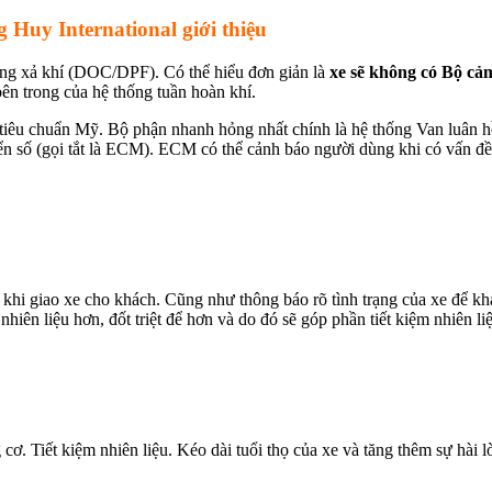
 Huy International giới thiệu
hống xả khí (DOC/DPF). Có thể hiểu đơn giản là
xe sẽ không có Bộ cảm
bên trong của hệ thống tuần hoàn khí.
tiêu chuẩn Mỹ. Bộ phận nhanh hỏng nhất chính là hệ thống Van luân hồ
hiển số (gọi tắt là ECM). ECM có thể cảnh báo người dùng khi có vấn đề
c khi giao xe cho khách. Cũng như thông báo rõ tình trạng của xe để k
nhiên liệu hơn, đốt triệt để hơn và do đó sẽ góp phần tiết kiệm nhiên li
 cơ. Tiết kiệm nhiên liệu. Kéo dài tuổi thọ của xe và tăng thêm sự hài