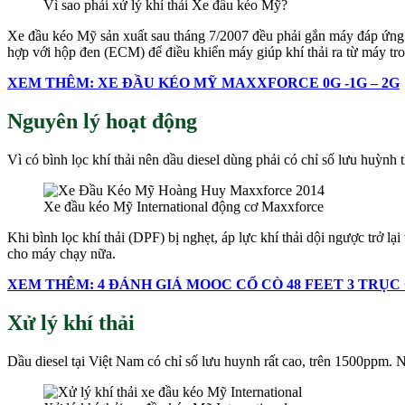
Vì sao phải xử lý khí thải Xe đầu kéo Mỹ?
Xe đầu kéo Mỹ sản xuất sau tháng 7/2007 đều phải gắn máy đáp ứng 
hợp với hộp đen (ECM) để điều khiển máy giúp khí thải ra từ máy tr
XEM THÊM: XE ĐẦU KÉO MỸ MAXXFORCE 0G -1G – 2G
Nguyên lý hoạt động
Vì có bình lọc khí thải nên dầu diesel dùng phải có chỉ số lưu huỳnh
Xe đầu kéo Mỹ International động cơ Maxxforce
Khi bình lọc khí thải (DPF) bị nghẹt, áp lực khí thải dội ngược trở
cho máy chạy nữa.
XEM THÊM: 4 ĐÁNH GIÁ MOOC CỔ CÒ 48 FEET 3 TRỤC
Xử lý khí thải
Dầu diesel tại Việt Nam có chỉ số lưu huynh rất cao, trên 1500ppm. N