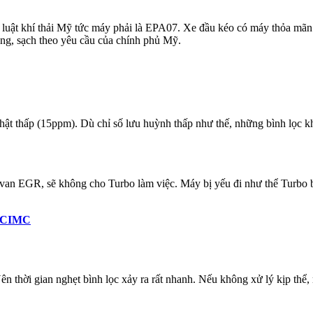
luật khí thải Mỹ tức máy phải là EPA07. Xe đầu kéo có máy thỏa mãn 
ong, sạch theo yêu cầu của chính phủ Mỹ.
 thật thấp (15ppm). Dù chỉ số lưu huỳnh thấp như thế, những bình lọc k
 lại van EGR, sẽ không cho Turbo làm việc. Máy bị yếu đi như thể Turbo
 CIMC
ên thời gian nghẹt bình lọc xảy ra rất nhanh. Nếu không xử lý kịp thể