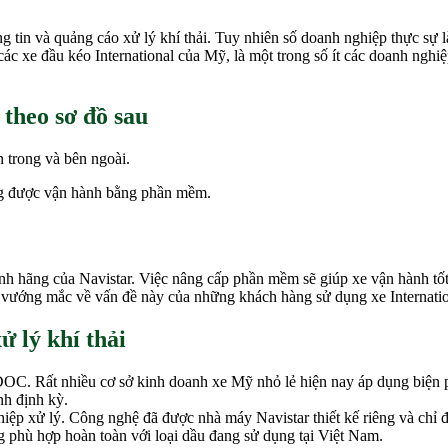
ng tin và quảng cáo xử lý khí thải. Tuy nhiên số doanh nghiệp thực sự 
ác xe đầu kéo International của Mỹ, là một trong số ít các doanh ngh
 theo sơ đồ sau
 trong và bên ngoài.
ng được vận hành bằng phần mềm.
h hãng của Navistar. Việc nâng cấp phần mềm sẽ giúp xe vận hành tốt
 vướng mắc về vấn đề này của những khách hàng sử dụng xe Internatio
ử lý khí thải
OC. Rất nhiều cơ sở kinh doanh xe Mỹ nhỏ lẻ hiện nay áp dụng biện 
h định kỳ.
thiệp xử lý. Công nghệ đã được nhà máy Navistar thiết kế riêng và chỉ
g phù hợp hoàn toàn với loại dầu đang sử dụng tại Việt Nam.