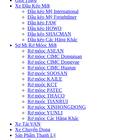
Giới Thiệu
Xe Đầu Kéo Mới
Đầu kéo Mỹ International
Đầu kéo Mỹ Freightliner
Đầu kéo FAW
Đầu kéo HOWO
Đầu kéo SHACMAN
Đầu kéo Các Hãng Khác
Sơ Mi Rơ Móoc Mới
Rơ móoc ASEAN
Rơ móoc CIMC Dongguan
Rơ móoc CIMC Dongyue
Rơ móoc CIMC Huajun
Rơ moóc SOOSAN
Rơ móoc KAILE
Rơ moóc KCT
Rơ móoc PATEC
Rơ móoc THACO
Rơ moóc TIANRUI
Rơ móoc XINHONGDONG
Rơ móoc YUNLI
Rơ móoc Các Hãng Khác
Xe Tải VAN
Xe Chuyên Dụng
Sản Phẩm Thanh Lý