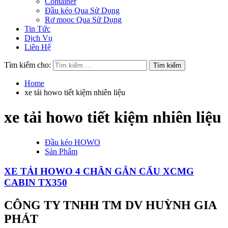
Container
Đầu kéo Qua Sử Dụng
Rơ mooc Qua Sử Dụng
Tin Tức
Dịch Vụ
Liên Hệ
Tìm kiếm cho:
Home
xe tải howo tiết kiệm nhiên liệu
xe tải howo tiết kiệm nhiên liệu
Đầu kéo HOWO
Sản Phẩm
XE TẢI HOWO 4 CHÂN GẮN CẨU XCMG
CABIN TX350
CÔNG TY TNHH TM DV HUỲNH GIA
PHÁT