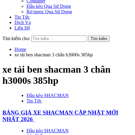
Container
Đầu kéo Qua Sử Dụng
Rơ mooc Qua Sử Dụng
Tin Tức
Dịch Vụ
Liên Hệ
Tìm kiếm cho:
Home
xe tải ben shacman 3 chân h3000s 385hp
xe tải ben shacman 3 chân
h3000s 385hp
Đầu kéo SHACMAN
Tin Tức
BẢNG GIÁ XE SHACMAN CẬP NHẬT MỚI
NHẤT 2026
Đầu kéo SHACMAN