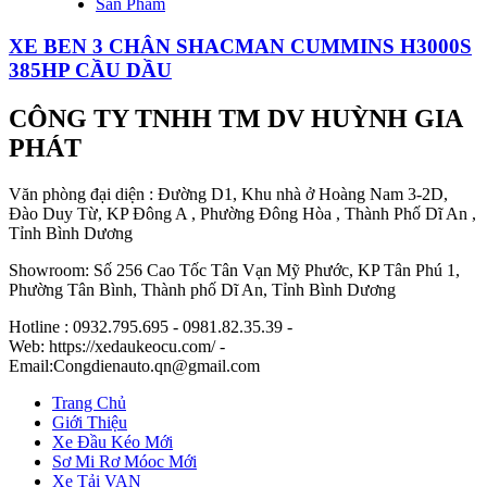
Sản Phẩm
XE BEN 3 CHÂN SHACMAN CUMMINS H3000S
385HP CẦU DẦU
CÔNG TY TNHH TM DV HUỲNH GIA
PHÁT
Văn phòng đại diện : Đường D1, Khu nhà ở Hoàng Nam 3-2D,
Đào Duy Từ, KP Đông A , Phường Đông Hòa , Thành Phố Dĩ An ,
Tỉnh Bình Dương
Showroom: Số 256 Cao Tốc Tân Vạn Mỹ Phước, KP Tân Phú 1,
Phường Tân Bình, Thành phố Dĩ An, Tỉnh Bình Dương
Hotline : 0932.795.695 - 0981.82.35.39 -
Web: https://xedaukeocu.com/ -
Email:Congdienauto.qn@gmail.com
Trang Chủ
Giới Thiệu
Xe Đầu Kéo Mới
Sơ Mi Rơ Móoc Mới
Xe Tải VAN