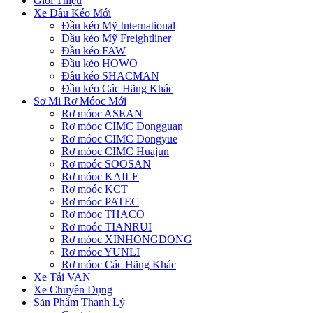
Giới Thiệu
Xe Đầu Kéo Mới
Đầu kéo Mỹ International
Đầu kéo Mỹ Freightliner
Đầu kéo FAW
Đầu kéo HOWO
Đầu kéo SHACMAN
Đầu kéo Các Hãng Khác
Sơ Mi Rơ Móoc Mới
Rơ móoc ASEAN
Rơ móoc CIMC Dongguan
Rơ móoc CIMC Dongyue
Rơ móoc CIMC Huajun
Rơ moóc SOOSAN
Rơ móoc KAILE
Rơ moóc KCT
Rơ móoc PATEC
Rơ móoc THACO
Rơ moóc TIANRUI
Rơ móoc XINHONGDONG
Rơ móoc YUNLI
Rơ móoc Các Hãng Khác
Xe Tải VAN
Xe Chuyên Dụng
Sản Phẩm Thanh Lý