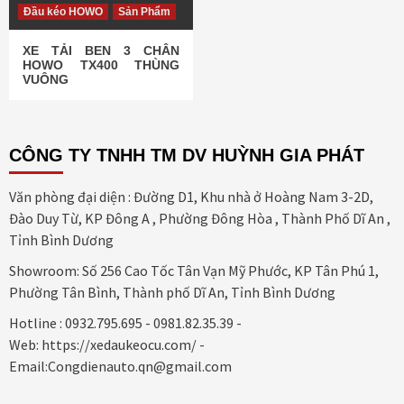
Đầu kéo HOWO
Sản Phẩm
XE TẢI BEN 3 CHÂN
HOWO TX400 THÙNG
VUÔNG
CÔNG TY TNHH TM DV HUỲNH GIA PHÁT
Văn phòng đại diện : Đường D1, Khu nhà ở Hoàng Nam 3-2D,
Đào Duy Từ, KP Đông A , Phường Đông Hòa , Thành Phố Dĩ An ,
Tỉnh Bình Dương
Showroom: Số 256 Cao Tốc Tân Vạn Mỹ Phước, KP Tân Phú 1,
Phường Tân Bình, Thành phố Dĩ An, Tỉnh Bình Dương
Hotline : 0932.795.695 - 0981.82.35.39 -
Web: https://xedaukeocu.com/ -
Email:Congdienauto.qn@gmail.com