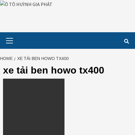
Skip
to
content
Primary
Menu
HOME
XE TẢI BEN HOWO TX400
xe tải ben howo tx400