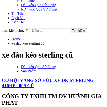
Container
Đầu kéo Qua Sử Dụng
Rơ mooc Qua Sử Dụng
Tin Tức
Dịch Vụ
Liên Hệ
Tìm kiếm cho:
Home
xe đầu kéo sterling cũ
xe đầu kéo sterling cũ
Đầu kéo Qua Sử Dụng
Sản Phẩm
CƠ HỘI VÀNG SỞ HỮU XE ĐK STERLING
410HP 2009 CŨ
CÔNG TY TNHH TM DV HUỲNH GIA
PHÁT