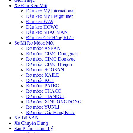
Giới Thiệu
Xe Đầu Kéo Mới
Đầu kéo Mỹ International
Đầu kéo Mỹ Freightliner
Đầu kéo FAW
Đầu kéo HOWO
Đầu kéo SHACMAN
Đầu kéo Các Hãng Khác
Sơ Mi Rơ Móoc Mới
Rơ móoc ASEAN
Rơ móoc CIMC Dongguan
Rơ móoc CIMC Dongyue
Rơ móoc CIMC Huajun
Rơ moóc SOOSAN
Rơ móoc KAILE
Rơ moóc KCT
Rơ móoc PATEC
Rơ móoc THACO
Rơ moóc TIANRUI
Rơ móoc XINHONGDONG
Rơ móoc YUNLI
Rơ móoc Các Hãng Khác
Xe Tải VAN
Xe Chuyên Dụng
Sản Phẩm Thanh Lý