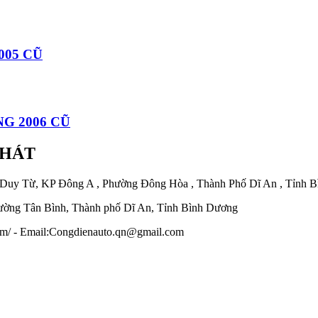
005 CŨ
G 2006 CŨ
PHÁT
 Duy Từ, KP Đông A , Phường Đông Hòa , Thành Phố Dĩ An , Tỉnh 
ờng Tân Bình, Thành phố Dĩ An, Tỉnh Bình Dương
.com/ - Email:Congdienauto.qn@gmail.com