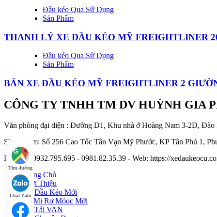
Đầu kéo Qua Sử Dụng
Sản Phẩm
THANH LÝ XE ĐẦU KÉO MỸ FREIGHTLINER 2
Đầu kéo Qua Sử Dụng
Sản Phẩm
BÁN XE ĐẦU KÉO MỸ FREIGHTLINER 2 GIƯỜN
CÔNG TY TNHH TM DV HUỲNH GIA 
Văn phòng đại diện : Đường D1, Khu nhà ở Hoàng Nam 3-2D, Đào
Showroom: Số 256 Cao Tốc Tân Vạn Mỹ Phước, KP Tân Phú 1, Phư
Hotline : 0932.795.695 - 0981.82.35.39 - Web: https://xedaukeocu
Tìm đường
Trang Chủ
Giới Thiệu
Xe Đầu Kéo Mới
Chat Zalo
Sơ Mi Rơ Móoc Mới
Xe Tải VAN