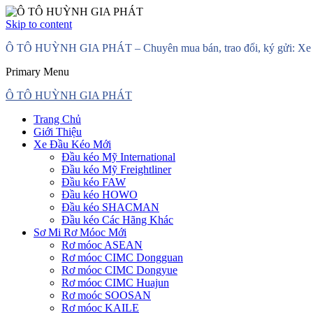
Skip to content
Ô TÔ HUỲNH GIA PHÁT – Chuyên mua bán, trao đổi, ký gửi: Xe đầ
Primary Menu
Ô TÔ HUỲNH GIA PHÁT
Trang Chủ
Giới Thiệu
Xe Đầu Kéo Mới
Đầu kéo Mỹ International
Đầu kéo Mỹ Freightliner
Đầu kéo FAW
Đầu kéo HOWO
Đầu kéo SHACMAN
Đầu kéo Các Hãng Khác
Sơ Mi Rơ Móoc Mới
Rơ móoc ASEAN
Rơ móoc CIMC Dongguan
Rơ móoc CIMC Dongyue
Rơ móoc CIMC Huajun
Rơ moóc SOOSAN
Rơ móoc KAILE