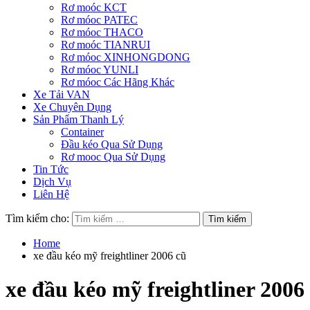
Rơ moóc KCT
Rơ móoc PATEC
Rơ móoc THACO
Rơ moóc TIANRUI
Rơ móoc XINHONGDONG
Rơ móoc YUNLI
Rơ móoc Các Hãng Khác
Xe Tải VAN
Xe Chuyên Dụng
Sản Phẩm Thanh Lý
Container
Đầu kéo Qua Sử Dụng
Rơ mooc Qua Sử Dụng
Tin Tức
Dịch Vụ
Liên Hệ
Tìm kiếm cho:
Home
xe đầu kéo mỹ freightliner 2006 cũ
xe đầu kéo mỹ freightliner 2006