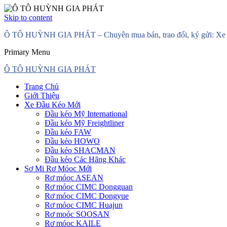
Skip to content
Ô TÔ HUỲNH GIA PHÁT – Chuyên mua bán, trao đổi, ký gửi: Xe đầ
Primary Menu
Ô TÔ HUỲNH GIA PHÁT
Trang Chủ
Giới Thiệu
Xe Đầu Kéo Mới
Đầu kéo Mỹ International
Đầu kéo Mỹ Freightliner
Đầu kéo FAW
Đầu kéo HOWO
Đầu kéo SHACMAN
Đầu kéo Các Hãng Khác
Sơ Mi Rơ Móoc Mới
Rơ móoc ASEAN
Rơ móoc CIMC Dongguan
Rơ móoc CIMC Dongyue
Rơ móoc CIMC Huajun
Rơ moóc SOOSAN
Rơ móoc KAILE