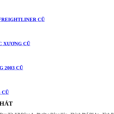
 FREIGHTLINER CŨ
OC XƯƠNG CŨ
G 2003 CŨ
3 CŨ
PHÁT