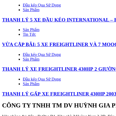
Đầu kéo Qua Sử Dụng
Sản Phẩm
THANH LÝ 5 XE ĐẦU KÉO INTERNATIONAL –
Sản Phẩm
Tin Tức
VỪA CẬP BÃI: 5 XE FREIGHTLINER VÀ 7 MO
Đầu kéo Qua Sử Dụng
Sản Phẩm
THANH LÝ XE FREIGHTLINER 430HP 2 GIƯỜN
Đầu kéo Qua Sử Dụng
Sản Phẩm
THANH LÝ GẤP XE FREIGHTLINER 430HP 200
CÔNG TY TNHH TM DV HUỲNH GIA 