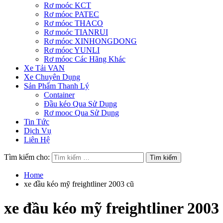
Rơ moóc KCT
Rơ móoc PATEC
Rơ móoc THACO
Rơ moóc TIANRUI
Rơ móoc XINHONGDONG
Rơ móoc YUNLI
Rơ móoc Các Hãng Khác
Xe Tải VAN
Xe Chuyên Dụng
Sản Phẩm Thanh Lý
Container
Đầu kéo Qua Sử Dụng
Rơ mooc Qua Sử Dụng
Tin Tức
Dịch Vụ
Liên Hệ
Tìm kiếm cho:
Home
xe đầu kéo mỹ freightliner 2003 cũ
xe đầu kéo mỹ freightliner 2003