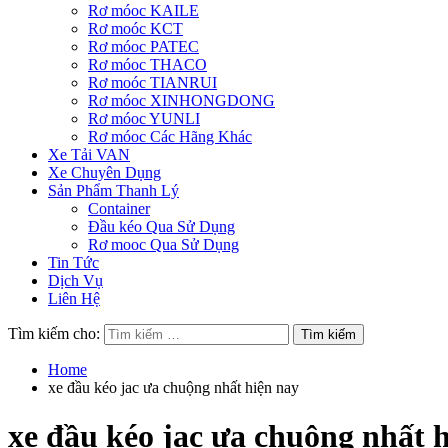
Rơ móoc KAILE
Rơ moóc KCT
Rơ móoc PATEC
Rơ móoc THACO
Rơ moóc TIANRUI
Rơ móoc XINHONGDONG
Rơ móoc YUNLI
Rơ móoc Các Hãng Khác
Xe Tải VAN
Xe Chuyên Dụng
Sản Phẩm Thanh Lý
Container
Đầu kéo Qua Sử Dụng
Rơ mooc Qua Sử Dụng
Tin Tức
Dịch Vụ
Liên Hệ
Tìm kiếm cho:
Home
xe đầu kéo jac ưa chuộng nhất hiện nay
xe đầu kéo jac ưa chuộng nhất 