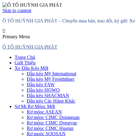
Skip to content
Ô TÔ HUỲNH GIA PHÁT – Chuyên mua bán, trao đổi, ký gửi: Xe đầ
Primary Menu
Ô TÔ HUỲNH GIA PHÁT
Trang Chủ
Giới Thiệu
Xe Đầu Kéo Mới
Đầu kéo Mỹ International
Đầu kéo Mỹ Freightliner
Đầu kéo FAW
Đầu kéo HOWO
Đầu kéo SHACMAN
Đầu kéo Các Hãng Khác
Sơ Mi Rơ Móoc Mới
Rơ móoc ASEAN
Rơ móoc CIMC Dongguan
Rơ móoc CIMC Dongyue
Rơ móoc CIMC Huajun
Rơ moóc SOOSAN