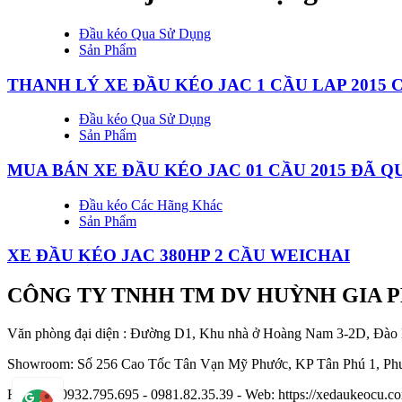
Đầu kéo Qua Sử Dụng
Sản Phẩm
THANH LÝ XE ĐẦU KÉO JAC 1 CẦU LAP 2015 
Đầu kéo Qua Sử Dụng
Sản Phẩm
MUA BÁN XE ĐẦU KÉO JAC 01 CẦU 2015 ĐÃ Q
Đầu kéo Các Hãng Khác
Sản Phẩm
XE ĐẦU KÉO JAC 380HP 2 CẦU WEICHAI
CÔNG TY TNHH TM DV HUỲNH GIA 
Văn phòng đại diện : Đường D1, Khu nhà ở Hoàng Nam 3-2D, Đào
Showroom: Số 256 Cao Tốc Tân Vạn Mỹ Phước, KP Tân Phú 1, Phư
Hotline : 0932.795.695 - 0981.82.35.39 - Web: https://xedaukeocu