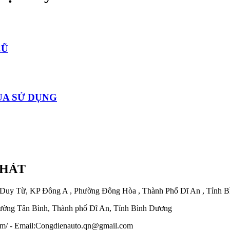
CŨ
UA SỬ DỤNG
PHÁT
 Duy Từ, KP Đông A , Phường Đông Hòa , Thành Phố Dĩ An , Tỉnh 
ờng Tân Bình, Thành phố Dĩ An, Tỉnh Bình Dương
.com/ - Email:Congdienauto.qn@gmail.com