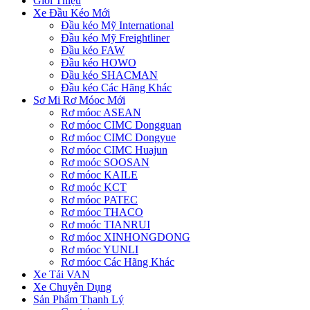
Giới Thiệu
Xe Đầu Kéo Mới
Đầu kéo Mỹ International
Đầu kéo Mỹ Freightliner
Đầu kéo FAW
Đầu kéo HOWO
Đầu kéo SHACMAN
Đầu kéo Các Hãng Khác
Sơ Mi Rơ Móoc Mới
Rơ móoc ASEAN
Rơ móoc CIMC Dongguan
Rơ móoc CIMC Dongyue
Rơ móoc CIMC Huajun
Rơ moóc SOOSAN
Rơ móoc KAILE
Rơ moóc KCT
Rơ móoc PATEC
Rơ móoc THACO
Rơ moóc TIANRUI
Rơ móoc XINHONGDONG
Rơ móoc YUNLI
Rơ móoc Các Hãng Khác
Xe Tải VAN
Xe Chuyên Dụng
Sản Phẩm Thanh Lý