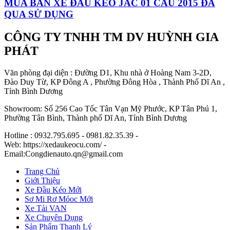
MUA BÁN XE ĐẦU KÉO JAC 01 CẦU 2015 ĐÃ
QUA SỬ DỤNG
CÔNG TY TNHH TM DV HUỲNH GIA
PHÁT
Văn phòng đại diện : Đường D1, Khu nhà ở Hoàng Nam 3-2D,
Đào Duy Từ, KP Đông A , Phường Đông Hòa , Thành Phố Dĩ An ,
Tỉnh Bình Dương
Showroom: Số 256 Cao Tốc Tân Vạn Mỹ Phước, KP Tân Phú 1,
Phường Tân Bình, Thành phố Dĩ An, Tỉnh Bình Dương
Hotline : 0932.795.695 - 0981.82.35.39 -
Web: https://xedaukeocu.com/ -
Email:Congdienauto.qn@gmail.com
Trang Chủ
Giới Thiệu
Xe Đầu Kéo Mới
Sơ Mi Rơ Móoc Mới
Xe Tải VAN
Xe Chuyên Dụng
Sản Phẩm Thanh Lý