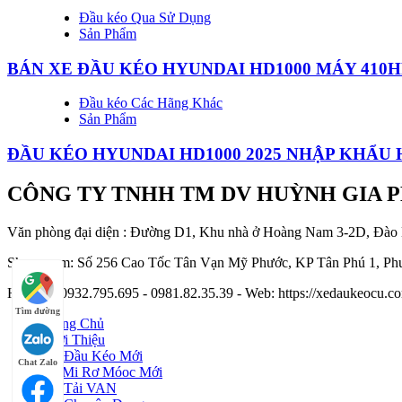
Đầu kéo Qua Sử Dụng
Sản Phẩm
BÁN XE ĐẦU KÉO HYUNDAI HD1000 MÁY 410HP
Đầu kéo Các Hãng Khác
Sản Phẩm
ĐẦU KÉO HYUNDAI HD1000 2025 NHẬP KHẨU
CÔNG TY TNHH TM DV HUỲNH GIA 
Văn phòng đại diện : Đường D1, Khu nhà ở Hoàng Nam 3-2D, Đào
Showroom: Số 256 Cao Tốc Tân Vạn Mỹ Phước, KP Tân Phú 1, Phư
Hotline : 0932.795.695 - 0981.82.35.39 - Web: https://xedaukeocu
Tìm đường
Trang Chủ
Giới Thiệu
Xe Đầu Kéo Mới
Chat Zalo
Sơ Mi Rơ Móoc Mới
Xe Tải VAN