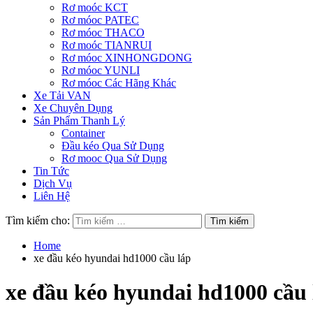
Rơ moóc KCT
Rơ móoc PATEC
Rơ móoc THACO
Rơ moóc TIANRUI
Rơ móoc XINHONGDONG
Rơ móoc YUNLI
Rơ móoc Các Hãng Khác
Xe Tải VAN
Xe Chuyên Dụng
Sản Phẩm Thanh Lý
Container
Đầu kéo Qua Sử Dụng
Rơ mooc Qua Sử Dụng
Tin Tức
Dịch Vụ
Liên Hệ
Tìm kiếm cho:
Home
xe đầu kéo hyundai hd1000 cầu láp
xe đầu kéo hyundai hd1000 cầu 