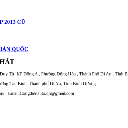
 2013 CŨ
 HÀN QUỐC
PHÁT
 Duy Từ, KP Đông A , Phường Đông Hòa , Thành Phố Dĩ An , Tỉnh 
ờng Tân Bình, Thành phố Dĩ An, Tỉnh Bình Dương
.com/ - Email:Congdienauto.qn@gmail.com