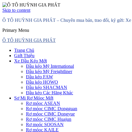
Skip to content
Ô TÔ HUỲNH GIA PHÁT – Chuyên mua bán, trao đổi, ký gửi: Xe đầ
Primary Menu
Ô TÔ HUỲNH GIA PHÁT
Trang Chủ
Giới Thiệu
Xe Đầu Kéo Mới
Đầu kéo Mỹ International
Đầu kéo Mỹ Freightliner
Đầu kéo FAW
Đầu kéo HOWO
Đầu kéo SHACMAN
Đầu kéo Các Hãng Khác
Sơ Mi Rơ Móoc Mới
Rơ móoc ASEAN
Rơ móoc CIMC Dongguan
Rơ móoc CIMC Dongyue
Rơ móoc CIMC Huajun
Rơ moóc SOOSAN
Rơ móoc KAILE