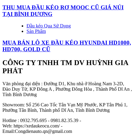
THU MUA ĐẦU KÉO RƠ MOOC CŨ GIÁ NÚI
TẠI BÌNH DƯƠNG
Đầu kéo Qua Sử Dụng
Sản Phẩm
MUA BÁN LÔ XE ĐẦU KÉO HYUNDAI HD1000,
HD700, GOLD CŨ
CÔNG TY TNHH TM DV HUỲNH GIA
PHÁT
Văn phòng đại diện : Đường D1, Khu nhà ở Hoàng Nam 3-2D,
Đào Duy Từ, KP Đông A , Phường Đông Hòa , Thành Phố Dĩ An ,
Tỉnh Bình Dương
Showroom: Số 256 Cao Tốc Tân Vạn Mỹ Phước, KP Tân Phú 1,
Phường Tân Bình, Thành phố Dĩ An, Tỉnh Bình Dương
Hotline : 0932.795.695 - 0981.82.35.39 -
Web: https://xedaukeocu.com/ -
Email:Congdienauto.qn@gmail.com