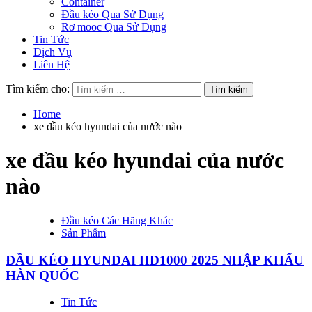
Container
Đầu kéo Qua Sử Dụng
Rơ mooc Qua Sử Dụng
Tin Tức
Dịch Vụ
Liên Hệ
Tìm kiếm cho:
Home
xe đầu kéo hyundai của nước nào
xe đầu kéo hyundai của nước
nào
Đầu kéo Các Hãng Khác
Sản Phẩm
ĐẦU KÉO HYUNDAI HD1000 2025 NHẬP KHẨU
HÀN QUỐC
Tin Tức