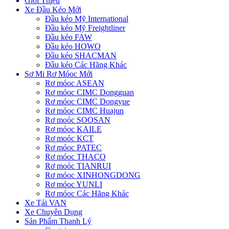
Giới Thiệu
Xe Đầu Kéo Mới
Đầu kéo Mỹ International
Đầu kéo Mỹ Freightliner
Đầu kéo FAW
Đầu kéo HOWO
Đầu kéo SHACMAN
Đầu kéo Các Hãng Khác
Sơ Mi Rơ Móoc Mới
Rơ móoc ASEAN
Rơ móoc CIMC Dongguan
Rơ móoc CIMC Dongyue
Rơ móoc CIMC Huajun
Rơ moóc SOOSAN
Rơ móoc KAILE
Rơ moóc KCT
Rơ móoc PATEC
Rơ móoc THACO
Rơ moóc TIANRUI
Rơ móoc XINHONGDONG
Rơ móoc YUNLI
Rơ móoc Các Hãng Khác
Xe Tải VAN
Xe Chuyên Dụng
Sản Phẩm Thanh Lý