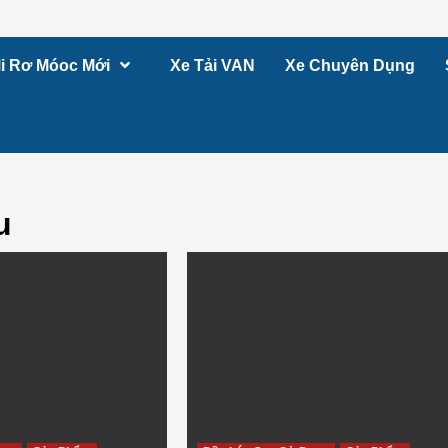
i Rơ Móoc Mới
Xe Tải VAN
Xe Chuyên Dụng
u