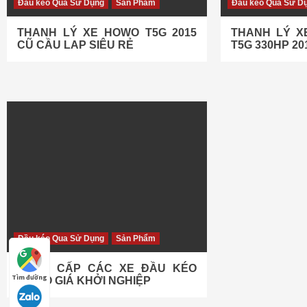
Đầu kéo Qua Sử Dụng
Sản Phẩm
Đầu kéo Qua Sử D
THANH LÝ XE HOWO T5G 2015
THANH LÝ X
CŨ CẦU LAP SIÊU RẺ
T5G 330HP 20
Đầu kéo Qua Sử Dụng
Sản Phẩm
CUNG CẤP CÁC XE ĐẦU KÉO
Tìm đường
HOWO GIÁ KHỞI NGHIỆP