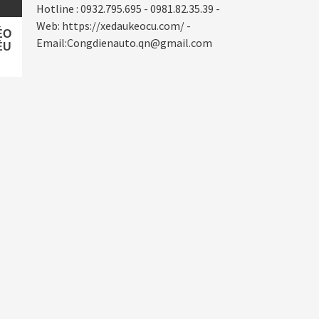
Hotline : 0932.795.695 - 0981.82.35.39 -
Web: https://xedaukeocu.com/ -
ÉO
Email:Congdienauto.qn@gmail.com
ÊU