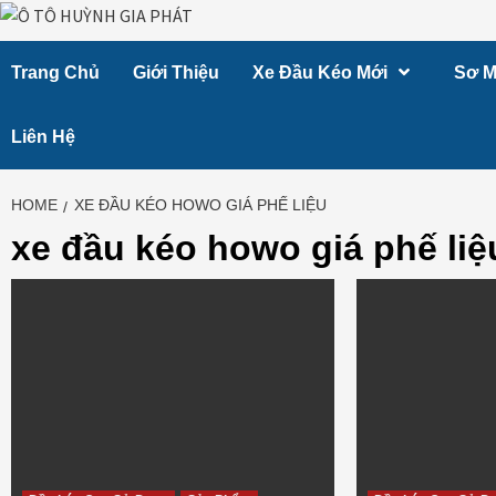
Skip
to
Trang Chủ
Giới Thiệu
Xe Đầu Kéo Mới
Sơ M
content
Liên Hệ
HOME
XE ĐẦU KÉO HOWO GIÁ PHẾ LIỆU
xe đầu kéo howo giá phế liệ