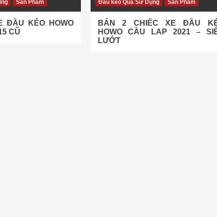
ụng
Sản Phẩm
Đầu kéo Qua Sử Dụng
Sản Phẩm
E ĐẦU KÉO HOWO
BÁN 2 CHIẾC XE ĐẦU K
15 CŨ
HOWO CẦU LAP 2021 – SI
LƯỚT