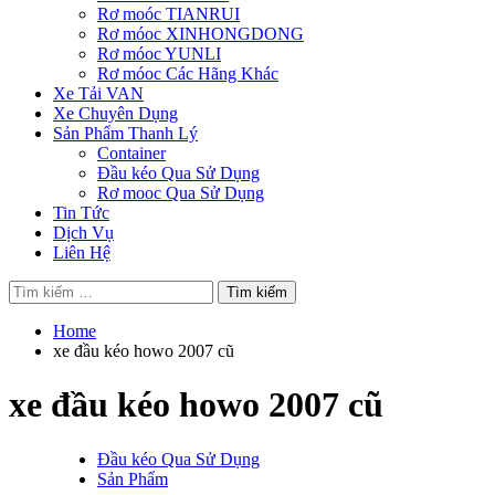
Rơ moóc TIANRUI
Rơ móoc XINHONGDONG
Rơ móoc YUNLI
Rơ móoc Các Hãng Khác
Xe Tải VAN
Xe Chuyên Dụng
Sản Phẩm Thanh Lý
Container
Đầu kéo Qua Sử Dụng
Rơ mooc Qua Sử Dụng
Tin Tức
Dịch Vụ
Liên Hệ
Tìm
kiếm
cho:
Home
xe đầu kéo howo 2007 cũ
xe đầu kéo howo 2007 cũ
Đầu kéo Qua Sử Dụng
Sản Phẩm