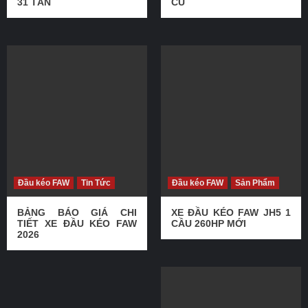
31 TẤN
CŨ
Đầu kéo FAW
Tin Tức
Đầu kéo FAW
Sản Phẩm
BẢNG BÁO GIÁ CHI
XE ĐẦU KÉO FAW JH5 1
TIẾT XE ĐẦU KÉO FAW
CẦU 260HP MỚI
2026