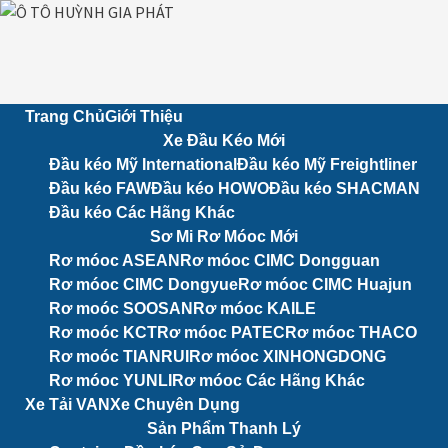
Skip
to
content
Trang Chủ
Giới Thiệu
Xe Đầu Kéo Mới
Đầu kéo Mỹ International
Đầu kéo Mỹ Freightliner
Đầu kéo FAW
Đầu kéo HOWO
Đầu kéo SHACMAN
Đầu kéo Các Hãng Khác
Sơ Mi Rơ Móoc Mới
Rơ móoc ASEAN
Rơ móoc CIMC Dongguan
Rơ móoc CIMC Dongyue
Rơ móoc CIMC Huajun
Rơ moóc SOOSAN
Rơ móoc KAILE
Rơ moóc KCT
Rơ móoc PATEC
Rơ móoc THACO
Rơ moóc TIANRUI
Rơ móoc XINHONGDONG
Rơ móoc YUNLI
Rơ móoc Các Hãng Khác
Xe Tải VAN
Xe Chuyên Dụng
Sản Phẩm Thanh Lý