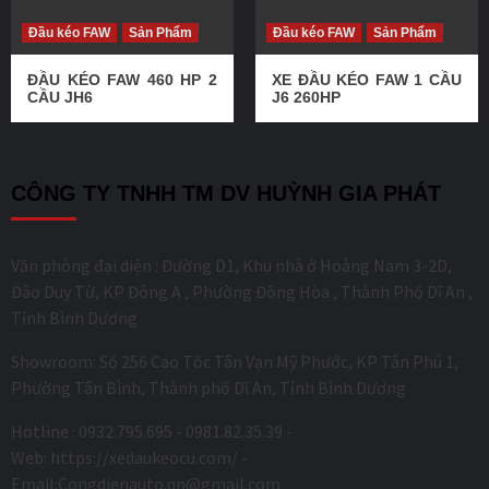
Đầu kéo FAW
Sản Phẩm
Đầu kéo FAW
Sản Phẩm
ĐẦU KÉO FAW 460 HP 2
XE ĐẦU KÉO FAW 1 CẦU
CẦU JH6
J6 260HP
CÔNG TY TNHH TM DV HUỲNH GIA PHÁT
Văn phòng đại diện : Đường D1, Khu nhà ở Hoàng Nam 3-2D,
Đào Duy Từ, KP Đông A , Phường Đông Hòa , Thành Phố Dĩ An ,
Tỉnh Bình Dương
Showroom: Số 256 Cao Tốc Tân Vạn Mỹ Phước, KP Tân Phú 1,
Phường Tân Bình, Thành phố Dĩ An, Tỉnh Bình Dương
Hotline : 0932.795.695 - 0981.82.35.39 -
Web: https://xedaukeocu.com/ -
Email:Congdienauto.qn@gmail.com