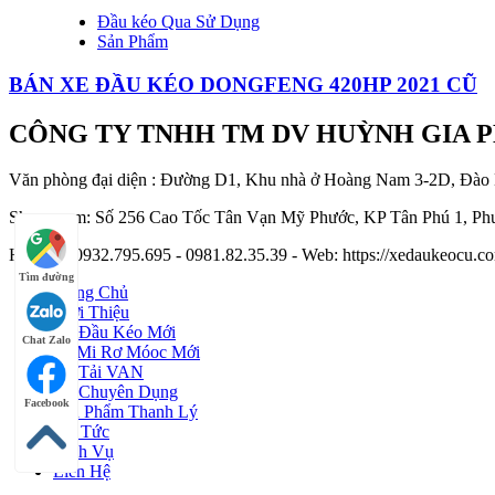
Đầu kéo Qua Sử Dụng
Sản Phẩm
BÁN XE ĐẦU KÉO DONGFENG 420HP 2021 CŨ
CÔNG TY TNHH TM DV HUỲNH GIA 
Văn phòng đại diện : Đường D1, Khu nhà ở Hoàng Nam 3-2D, Đào
Showroom: Số 256 Cao Tốc Tân Vạn Mỹ Phước, KP Tân Phú 1, Phư
Hotline : 0932.795.695 - 0981.82.35.39 - Web: https://xedaukeocu
Tìm đường
Trang Chủ
Giới Thiệu
Xe Đầu Kéo Mới
Chat Zalo
Sơ Mi Rơ Móoc Mới
Xe Tải VAN
Xe Chuyên Dụng
Facebook
Sản Phẩm Thanh Lý
Tin Tức
Dịch Vụ
Liên Hệ