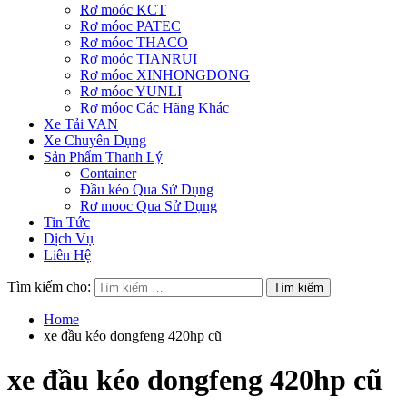
Rơ moóc KCT
Rơ móoc PATEC
Rơ móoc THACO
Rơ moóc TIANRUI
Rơ móoc XINHONGDONG
Rơ móoc YUNLI
Rơ móoc Các Hãng Khác
Xe Tải VAN
Xe Chuyên Dụng
Sản Phẩm Thanh Lý
Container
Đầu kéo Qua Sử Dụng
Rơ mooc Qua Sử Dụng
Tin Tức
Dịch Vụ
Liên Hệ
Tìm kiếm cho:
Home
xe đầu kéo dongfeng 420hp cũ
xe đầu kéo dongfeng 420hp cũ