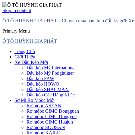
Skip to content
Ô TÔ HUỲNH GIA PHÁT – Chuyên mua bán, trao đổi, ký gửi: Xe đầ
Primary Menu
Ô TÔ HUỲNH GIA PHÁT
Trang Chủ
Giới Thiệu
Xe Đầu Kéo Mới
Đầu kéo Mỹ International
Đầu kéo Mỹ Freightliner
Đầu kéo FAW
Đầu kéo HOWO
Đầu kéo SHACMAN
Đầu kéo Các Hãng Khác
Sơ Mi Rơ Móoc Mới
Rơ móoc ASEAN
Rơ móoc CIMC Dongguan
Rơ móoc CIMC Dongyue
Rơ móoc CIMC Huajun
Rơ moóc SOOSAN
Rơ móoc KAILE