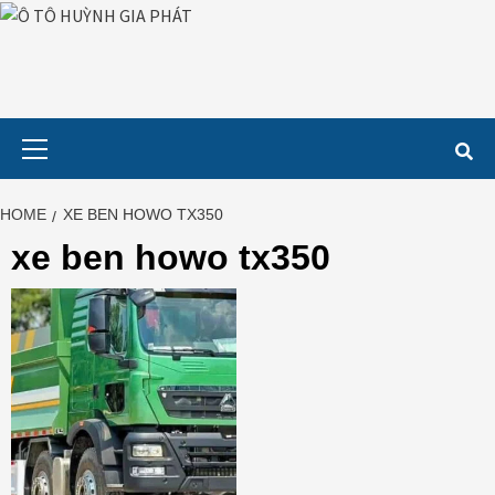
Skip
to
content
Primary
Menu
HOME
XE BEN HOWO TX350
xe ben howo tx350