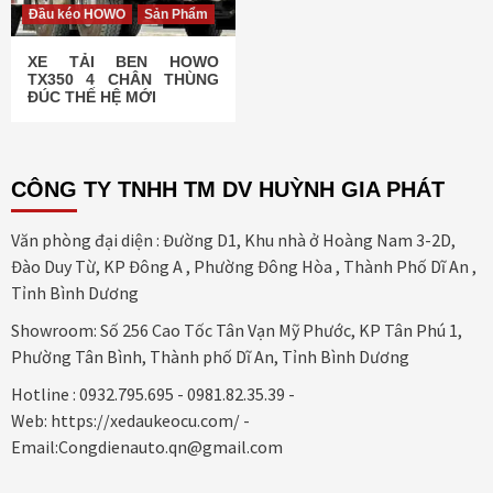
Đầu kéo HOWO
Sản Phẩm
XE TẢI BEN HOWO
TX350 4 CHÂN THÙNG
ĐÚC THẾ HỆ MỚI
CÔNG TY TNHH TM DV HUỲNH GIA PHÁT
Văn phòng đại diện : Đường D1, Khu nhà ở Hoàng Nam 3-2D,
Đào Duy Từ, KP Đông A , Phường Đông Hòa , Thành Phố Dĩ An ,
Tỉnh Bình Dương
Showroom: Số 256 Cao Tốc Tân Vạn Mỹ Phước, KP Tân Phú 1,
Phường Tân Bình, Thành phố Dĩ An, Tỉnh Bình Dương
Hotline : 0932.795.695 - 0981.82.35.39 -
Web: https://xedaukeocu.com/ -
Email:Congdienauto.qn@gmail.com