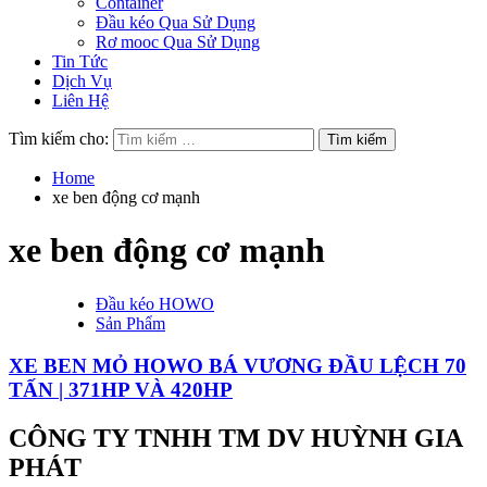
Container
Đầu kéo Qua Sử Dụng
Rơ mooc Qua Sử Dụng
Tin Tức
Dịch Vụ
Liên Hệ
Tìm kiếm cho:
Home
xe ben động cơ mạnh
xe ben động cơ mạnh
Đầu kéo HOWO
Sản Phẩm
XE BEN MỎ HOWO BÁ VƯƠNG ĐẦU LỆCH 70
TẤN | 371HP VÀ 420HP
CÔNG TY TNHH TM DV HUỲNH GIA
PHÁT