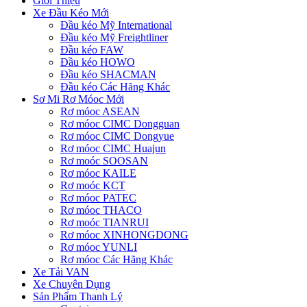
Giới Thiệu
Xe Đầu Kéo Mới
Đầu kéo Mỹ International
Đầu kéo Mỹ Freightliner
Đầu kéo FAW
Đầu kéo HOWO
Đầu kéo SHACMAN
Đầu kéo Các Hãng Khác
Sơ Mi Rơ Móoc Mới
Rơ móoc ASEAN
Rơ móoc CIMC Dongguan
Rơ móoc CIMC Dongyue
Rơ móoc CIMC Huajun
Rơ moóc SOOSAN
Rơ móoc KAILE
Rơ moóc KCT
Rơ móoc PATEC
Rơ móoc THACO
Rơ moóc TIANRUI
Rơ móoc XINHONGDONG
Rơ móoc YUNLI
Rơ móoc Các Hãng Khác
Xe Tải VAN
Xe Chuyên Dụng
Sản Phẩm Thanh Lý