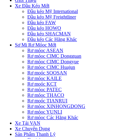
Giới Thiệu
Xe Đầu Kéo Mới
Đầu kéo Mỹ International
Đầu kéo Mỹ Freightliner
Đầu kéo FAW
Đầu kéo HOWO
Đầu kéo SHACMAN
Đầu kéo Các Hãng Khác
Sơ Mi Rơ Móoc Mới
Rơ móoc ASEAN
Rơ móoc CIMC Dongguan
Rơ móoc CIMC Dongyue
Rơ móoc CIMC Huajun
Rơ moóc SOOSAN
Rơ móoc KAILE
Rơ moóc KCT
Rơ móoc PATEC
Rơ móoc THACO
Rơ moóc TIANRUI
Rơ móoc XINHONGDONG
Rơ móoc YUNLI
Rơ móoc Các Hãng Khác
Xe Tải VAN
Xe Chuyên Dụng
Sản Phẩm Thanh Lý