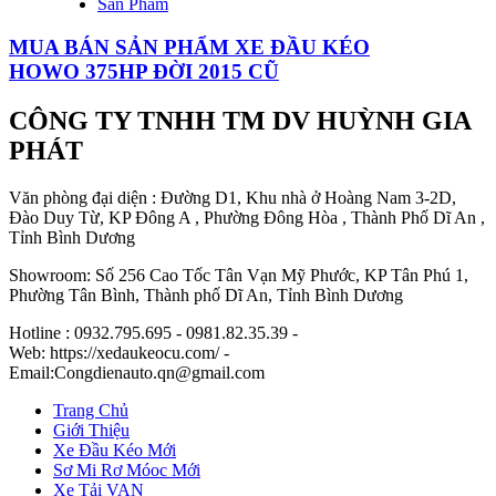
Sản Phẩm
MUA BÁN SẢN PHẨM XE ĐẦU KÉO
HOWO 375HP ĐỜI 2015 CŨ
CÔNG TY TNHH TM DV HUỲNH GIA
PHÁT
Văn phòng đại diện : Đường D1, Khu nhà ở Hoàng Nam 3-2D,
Đào Duy Từ, KP Đông A , Phường Đông Hòa , Thành Phố Dĩ An ,
Tỉnh Bình Dương
Showroom: Số 256 Cao Tốc Tân Vạn Mỹ Phước, KP Tân Phú 1,
Phường Tân Bình, Thành phố Dĩ An, Tỉnh Bình Dương
Hotline : 0932.795.695 - 0981.82.35.39 -
Web: https://xedaukeocu.com/ -
Email:Congdienauto.qn@gmail.com
Trang Chủ
Giới Thiệu
Xe Đầu Kéo Mới
Sơ Mi Rơ Móoc Mới
Xe Tải VAN