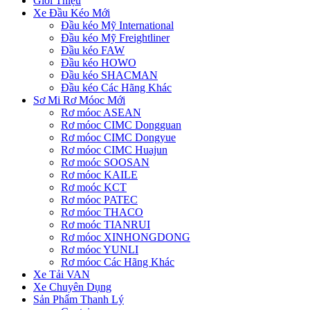
Giới Thiệu
Xe Đầu Kéo Mới
Đầu kéo Mỹ International
Đầu kéo Mỹ Freightliner
Đầu kéo FAW
Đầu kéo HOWO
Đầu kéo SHACMAN
Đầu kéo Các Hãng Khác
Sơ Mi Rơ Móoc Mới
Rơ móoc ASEAN
Rơ móoc CIMC Dongguan
Rơ móoc CIMC Dongyue
Rơ móoc CIMC Huajun
Rơ moóc SOOSAN
Rơ móoc KAILE
Rơ moóc KCT
Rơ móoc PATEC
Rơ móoc THACO
Rơ moóc TIANRUI
Rơ móoc XINHONGDONG
Rơ móoc YUNLI
Rơ móoc Các Hãng Khác
Xe Tải VAN
Xe Chuyên Dụng
Sản Phẩm Thanh Lý