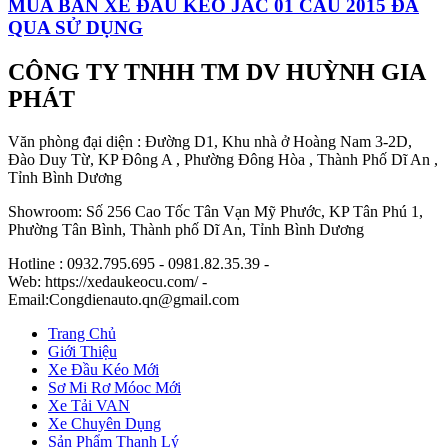
MUA BÁN XE ĐẦU KÉO JAC 01 CẦU 2015 ĐÃ
QUA SỬ DỤNG
CÔNG TY TNHH TM DV HUỲNH GIA
PHÁT
Văn phòng đại diện : Đường D1, Khu nhà ở Hoàng Nam 3-2D,
Đào Duy Từ, KP Đông A , Phường Đông Hòa , Thành Phố Dĩ An ,
Tỉnh Bình Dương
Showroom: Số 256 Cao Tốc Tân Vạn Mỹ Phước, KP Tân Phú 1,
Phường Tân Bình, Thành phố Dĩ An, Tỉnh Bình Dương
Hotline : 0932.795.695 - 0981.82.35.39 -
Web: https://xedaukeocu.com/ -
Email:Congdienauto.qn@gmail.com
Trang Chủ
Giới Thiệu
Xe Đầu Kéo Mới
Sơ Mi Rơ Móoc Mới
Xe Tải VAN
Xe Chuyên Dụng
Sản Phẩm Thanh Lý