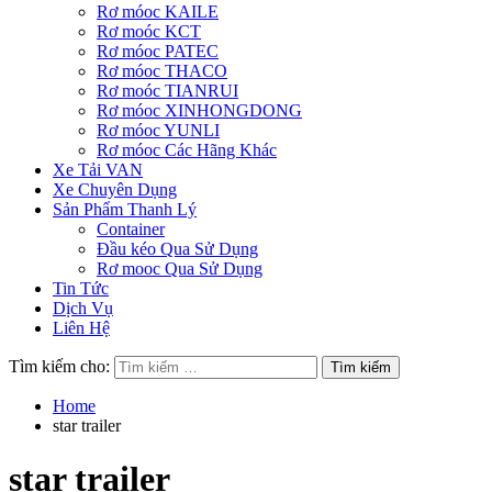
Rơ móoc KAILE
Rơ moóc KCT
Rơ móoc PATEC
Rơ móoc THACO
Rơ moóc TIANRUI
Rơ móoc XINHONGDONG
Rơ móoc YUNLI
Rơ móoc Các Hãng Khác
Xe Tải VAN
Xe Chuyên Dụng
Sản Phẩm Thanh Lý
Container
Đầu kéo Qua Sử Dụng
Rơ mooc Qua Sử Dụng
Tin Tức
Dịch Vụ
Liên Hệ
Tìm kiếm cho:
Home
star trailer
star trailer