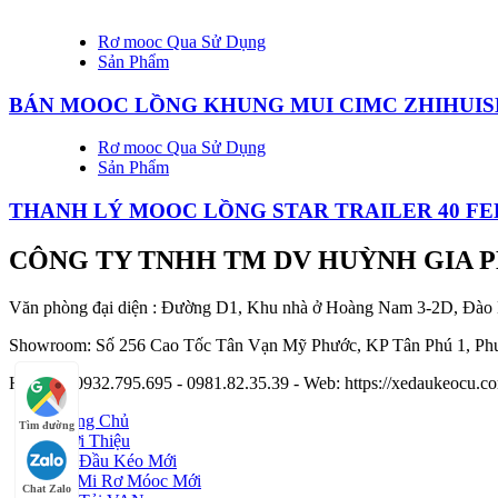
Rơ mooc Qua Sử Dụng
Sản Phẩm
BÁN MOOC LỒNG KHUNG MUI CIMC ZHIHUISH
Rơ mooc Qua Sử Dụng
Sản Phẩm
THANH LÝ MOOC LỒNG STAR TRAILER 40 FEE
CÔNG TY TNHH TM DV HUỲNH GIA 
Văn phòng đại diện : Đường D1, Khu nhà ở Hoàng Nam 3-2D, Đào
Showroom: Số 256 Cao Tốc Tân Vạn Mỹ Phước, KP Tân Phú 1, Phư
Hotline : 0932.795.695 - 0981.82.35.39 - Web: https://xedaukeocu
Trang Chủ
Tìm đường
Giới Thiệu
Xe Đầu Kéo Mới
Sơ Mi Rơ Móoc Mới
Chat Zalo