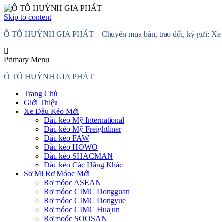
Skip to content
Ô TÔ HUỲNH GIA PHÁT – Chuyên mua bán, trao đổi, ký gửi: Xe đầ
Primary Menu
Ô TÔ HUỲNH GIA PHÁT
Trang Chủ
Giới Thiệu
Xe Đầu Kéo Mới
Đầu kéo Mỹ International
Đầu kéo Mỹ Freightliner
Đầu kéo FAW
Đầu kéo HOWO
Đầu kéo SHACMAN
Đầu kéo Các Hãng Khác
Sơ Mi Rơ Móoc Mới
Rơ móoc ASEAN
Rơ móoc CIMC Dongguan
Rơ móoc CIMC Dongyue
Rơ móoc CIMC Huajun
Rơ moóc SOOSAN