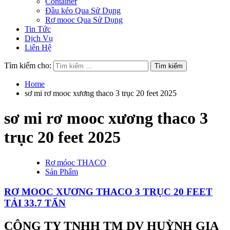
Container
Đầu kéo Qua Sử Dụng
Rơ mooc Qua Sử Dụng
Tin Tức
Dịch Vụ
Liên Hệ
Tìm kiếm cho:
Home
sơ mi rơ mooc xương thaco 3 trục 20 feet 2025
sơ mi rơ mooc xương thaco 3
trục 20 feet 2025
Rơ móoc THACO
Sản Phẩm
RƠ MOOC XƯƠNG THACO 3 TRỤC 20 FEET
TẢI 33.7 TẤN
CÔNG TY TNHH TM DV HUỲNH GIA