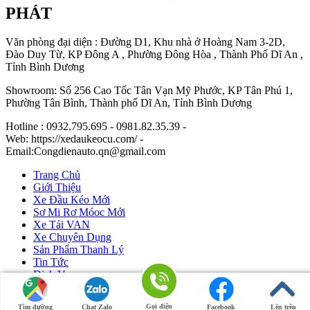
PHÁT
Văn phòng đại diện : Đường D1, Khu nhà ở Hoàng Nam 3-2D,
Đào Duy Từ, KP Đông A , Phường Đông Hòa , Thành Phố Dĩ An ,
Tỉnh Bình Dương
Showroom: Số 256 Cao Tốc Tân Vạn Mỹ Phước, KP Tân Phú 1,
Phường Tân Bình, Thành phố Dĩ An, Tỉnh Bình Dương
Hotline : 0932.795.695 - 0981.82.35.39 -
Web: https://xedaukeocu.com/ -
Email:Congdienauto.qn@gmail.com
Trang Chủ
Giới Thiệu
Xe Đầu Kéo Mới
Sơ Mi Rơ Móoc Mới
Xe Tải VAN
Xe Chuyên Dụng
Sản Phẩm Thanh Lý
Tin Tức
Dịch Vụ
Liên Hệ
Gọi điện
Tìm đường
Chat Zalo
Facebook
Lên trên