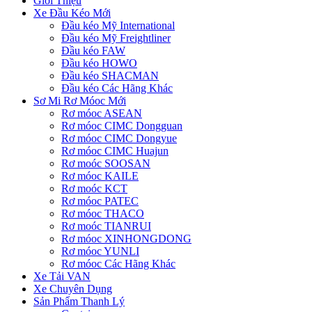
Giới Thiệu
Xe Đầu Kéo Mới
Đầu kéo Mỹ International
Đầu kéo Mỹ Freightliner
Đầu kéo FAW
Đầu kéo HOWO
Đầu kéo SHACMAN
Đầu kéo Các Hãng Khác
Sơ Mi Rơ Móoc Mới
Rơ móoc ASEAN
Rơ móoc CIMC Dongguan
Rơ móoc CIMC Dongyue
Rơ móoc CIMC Huajun
Rơ moóc SOOSAN
Rơ móoc KAILE
Rơ moóc KCT
Rơ móoc PATEC
Rơ móoc THACO
Rơ moóc TIANRUI
Rơ móoc XINHONGDONG
Rơ móoc YUNLI
Rơ móoc Các Hãng Khác
Xe Tải VAN
Xe Chuyên Dụng
Sản Phẩm Thanh Lý