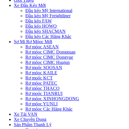
Giới Thiệu
Xe Đầu Kéo Mới
Đầu kéo Mỹ International
Đầu kéo Mỹ Freightliner
Đầu kéo FAW
Đầu kéo HOWO
Đầu kéo SHACMAN
Đầu kéo Các Hãng Khác
Sơ Mi Rơ Móoc Mới
Rơ móoc ASEAN
Rơ móoc CIMC Dongguan
Rơ móoc CIMC Dongyue
Rơ móoc CIMC Huajun
Rơ moóc SOOSAN
Rơ móoc KAILE
Rơ moóc KCT
Rơ móoc PATEC
Rơ móoc THACO
Rơ moóc TIANRUI
Rơ móoc XINHONGDONG
Rơ móoc YUNLI
Rơ móoc Các Hãng Khác
Xe Tải VAN
Xe Chuyên Dụng
Sản Phẩm Thanh Lý