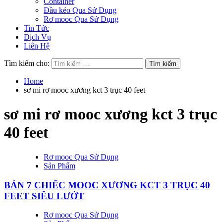
Container
Đầu kéo Qua Sử Dụng
Rơ mooc Qua Sử Dụng
Tin Tức
Dịch Vụ
Liên Hệ
Tìm kiếm cho:
Home
sơ mi rơ mooc xương kct 3 trục 40 feet
sơ mi rơ mooc xương kct 3 trục
40 feet
Rơ mooc Qua Sử Dụng
Sản Phẩm
BÁN 7 CHIẾC MOOC XƯƠNG KCT 3 TRỤC 40
FEET SIÊU LƯỚT
Rơ mooc Qua Sử Dụng