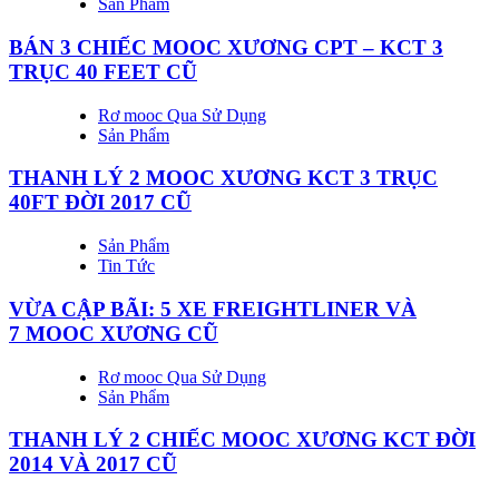
Sản Phẩm
BÁN 3 CHIẾC MOOC XƯƠNG CPT – KCT 3
TRỤC 40 FEET CŨ
Rơ mooc Qua Sử Dụng
Sản Phẩm
THANH LÝ 2 MOOC XƯƠNG KCT 3 TRỤC
40FT ĐỜI 2017 CŨ
Sản Phẩm
Tin Tức
VỪA CẬP BÃI: 5 XE FREIGHTLINER VÀ
7 MOOC XƯƠNG CŨ
Rơ mooc Qua Sử Dụng
Sản Phẩm
THANH LÝ 2 CHIẾC MOOC XƯƠNG KCT ĐỜI
2014 VÀ 2017 CŨ