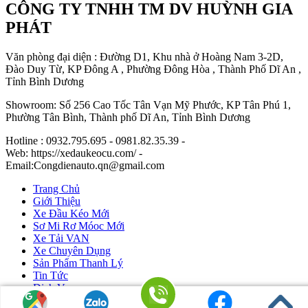
CÔNG TY TNHH TM DV HUỲNH GIA
PHÁT
Văn phòng đại diện : Đường D1, Khu nhà ở Hoàng Nam 3-2D,
Đào Duy Từ, KP Đông A , Phường Đông Hòa , Thành Phố Dĩ An ,
Tỉnh Bình Dương
Showroom: Số 256 Cao Tốc Tân Vạn Mỹ Phước, KP Tân Phú 1,
Phường Tân Bình, Thành phố Dĩ An, Tỉnh Bình Dương
Hotline : 0932.795.695 - 0981.82.35.39 -
Web: https://xedaukeocu.com/ -
Email:Congdienauto.qn@gmail.com
Trang Chủ
Giới Thiệu
Xe Đầu Kéo Mới
Sơ Mi Rơ Móoc Mới
Xe Tải VAN
Xe Chuyên Dụng
Sản Phẩm Thanh Lý
Tin Tức
Dịch Vụ
Liên Hệ