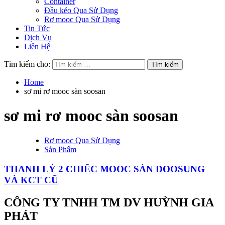
Container
Đầu kéo Qua Sử Dụng
Rơ mooc Qua Sử Dụng
Tin Tức
Dịch Vụ
Liên Hệ
Tìm kiếm cho:
Home
sơ mi rơ mooc sàn soosan
sơ mi rơ mooc sàn soosan
Rơ mooc Qua Sử Dụng
Sản Phẩm
THANH LÝ 2 CHIẾC MOOC SÀN DOOSUNG
VÀ KCT CŨ
CÔNG TY TNHH TM DV HUỲNH GIA
PHÁT