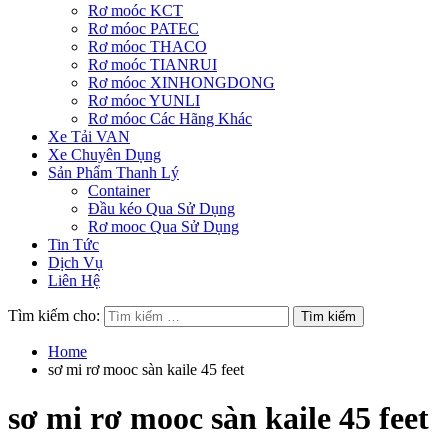
Rơ moóc KCT
Rơ móoc PATEC
Rơ móoc THACO
Rơ moóc TIANRUI
Rơ móoc XINHONGDONG
Rơ móoc YUNLI
Rơ móoc Các Hãng Khác
Xe Tải VAN
Xe Chuyên Dụng
Sản Phẩm Thanh Lý
Container
Đầu kéo Qua Sử Dụng
Rơ mooc Qua Sử Dụng
Tin Tức
Dịch Vụ
Liên Hệ
Tìm kiếm cho:
Home
sơ mi rơ mooc sàn kaile 45 feet
sơ mi rơ mooc sàn kaile 45 feet