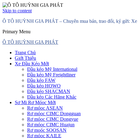
Skip to content
Ô TÔ HUỲNH GIA PHÁT – Chuyên mua bán, trao đổi, ký gửi: Xe đầ
Primary Menu
Ô TÔ HUỲNH GIA PHÁT
Trang Chủ
Giới Thiệu
Xe Đầu Kéo Mới
Đầu kéo Mỹ International
Đầu kéo Mỹ Freightliner
Đầu kéo FAW
Đầu kéo HOWO
Đầu kéo SHACMAN
Đầu kéo Các Hãng Khác
Sơ Mi Rơ Móoc Mới
Rơ móoc ASEAN
Rơ móoc CIMC Dongguan
Rơ móoc CIMC Dongyue
Rơ móoc CIMC Huajun
Rơ moóc SOOSAN
Rơ móoc KAILE