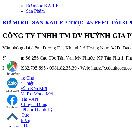
Rơ móoc KAILE
Sản Phẩm
RƠ MOOC SÀN KAILE 3 TRỤC 45 FEET TẢI 31.
CÔNG TY TNHH TM DV HUỲNH GIA 
Văn phòng đại diện : Đường D1, Khu nhà ở Hoàng Nam 3-2D, Đào
Showroom: Số 256 Cao Tốc Tân Vạn Mỹ Phước, KP Tân Phú 1, Phư
Hotline : 0932.795.695 - 0981.82.35.39 - Web: https://xedaukeocu
Tìm đường
Trang Chủ
Giới Thiệu
Xe Đầu Kéo Mới
Chat Zalo
Sơ Mi Rơ Móoc Mới
Xe Tải VAN
Xe Chuyên Dụng
Facebook
Sản Phẩm Thanh Lý
Tin Tức
Dịch Vụ
Liên Hệ