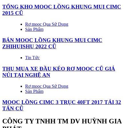
TỔNG KHO MOOC LỒNG KHUNG MUI CIMC
2015 CŨ
Rơ mooc Qua Sử Dụng
Sản Phẩm
BÁN MOOC LỒNG KHUNG MUI CIMC
ZHIHUISHU 2022 CŨ
Tin Tức
THU MUA XE ĐẦU KÉO RƠ MOOC CŨ GIÁ
NÚI TẠI NGHỆ AN
Rơ mooc Qua Sử Dụng
Sản Phẩm
MOOC LỒNG CIMC 3 TRỤC 40FT 2017 TẢI 32
TẤN CŨ
CÔNG TY TNHH TM DV HUỲNH GIA