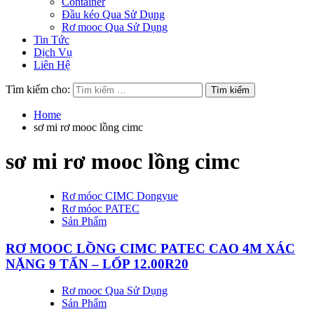
Container
Đầu kéo Qua Sử Dụng
Rơ mooc Qua Sử Dụng
Tin Tức
Dịch Vụ
Liên Hệ
Tìm kiếm cho:
Home
sơ mi rơ mooc lồng cimc
sơ mi rơ mooc lồng cimc
Rơ móoc CIMC Dongyue
Rơ móoc PATEC
Sản Phẩm
RƠ MOOC LỒNG CIMC PATEC CAO 4M XÁC
NẶNG 9 TẤN – LỐP 12.00R20
Rơ mooc Qua Sử Dụng
Sản Phẩm