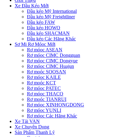
Giới Thiệu
Xe Đầu Kéo Mới
Đầu kéo Mỹ International
Đầu kéo Mỹ Freightliner
Đầu kéo FAW
Đầu kéo HOWO
Đầu kéo SHACMAN
Đầu kéo Các Hãng Khác
Sơ Mi Rơ Móoc Mới
Rơ móoc ASEAN
Rơ móoc CIMC Dongguan
Rơ móoc CIMC Dongyue
Rơ móoc CIMC Huajun
Rơ moóc SOOSAN
Rơ móoc KAILE
Rơ moóc KCT
Rơ móoc PATEC
Rơ móoc THACO
Rơ moóc TIANRUI
Rơ móoc XINHONGDONG
Rơ móoc YUNLI
Rơ móoc Các Hãng Khác
Xe Tải VAN
Xe Chuyên Dụng
Sản Phẩm Thanh Lý