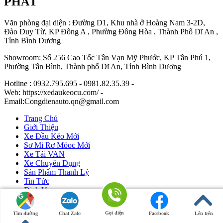
PHÁT
Văn phòng đại diện : Đường D1, Khu nhà ở Hoàng Nam 3-2D,
Đào Duy Từ, KP Đông A , Phường Đông Hòa , Thành Phố Dĩ An ,
Tỉnh Bình Dương
Showroom: Số 256 Cao Tốc Tân Vạn Mỹ Phước, KP Tân Phú 1,
Phường Tân Bình, Thành phố Dĩ An, Tỉnh Bình Dương
Hotline : 0932.795.695 - 0981.82.35.39 -
Web: https://xedaukeocu.com/ -
Email:Congdienauto.qn@gmail.com
Trang Chủ
Giới Thiệu
Xe Đầu Kéo Mới
Sơ Mi Rơ Móoc Mới
Xe Tải VAN
Xe Chuyên Dụng
Sản Phẩm Thanh Lý
Tin Tức
Dịch Vụ
Liên Hệ
Gọi điện
Tìm đường
Chat Zalo
Facebook
Lên trên
Ô Tô Huỳnh Gia Phát
|
Xe Đầu Kéo Mỹ
by Huỳnh Gia Phát.