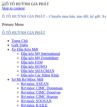
Skip to content
Ô TÔ HUỲNH GIA PHÁT – Chuyên mua bán, trao đổi, ký gửi: Xe đầ
Primary Menu
Ô TÔ HUỲNH GIA PHÁT
Trang Chủ
Giới Thiệu
Xe Đầu Kéo Mới
Đầu kéo Mỹ International
Đầu kéo Mỹ Freightliner
Đầu kéo FAW
Đầu kéo HOWO
Đầu kéo SHACMAN
Đầu kéo Các Hãng Khác
Sơ Mi Rơ Móoc Mới
Rơ móoc ASEAN
Rơ móoc CIMC Dongguan
Rơ móoc CIMC Dongyue
Rơ móoc CIMC Huajun
Rơ moóc SOOSAN
Rơ móoc KAILE