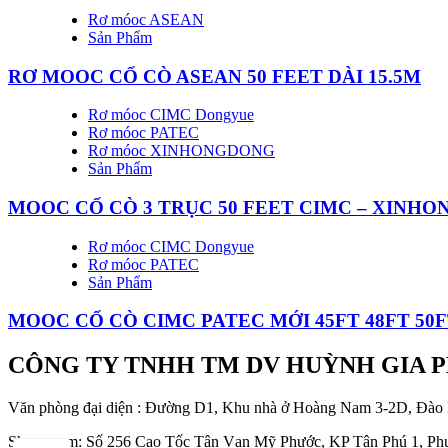
Rơ móoc ASEAN
Sản Phẩm
RƠ MOOC CỔ CÒ ASEAN 50 FEET DÀI 15.5M
Rơ móoc CIMC Dongyue
Rơ móoc PATEC
Rơ móoc XINHONGDONG
Sản Phẩm
MOOC CỔ CÒ 3 TRỤC 50 FEET CIMC – XINH
Rơ móoc CIMC Dongyue
Rơ móoc PATEC
Sản Phẩm
MOOC CỔ CÒ CIMC PATEC MỚI 45FT 48FT 50
CÔNG TY TNHH TM DV HUỲNH GIA 
Văn phòng đại diện : Đường D1, Khu nhà ở Hoàng Nam 3-2D, Đào
Showroom: Số 256 Cao Tốc Tân Vạn Mỹ Phước, KP Tân Phú 1, Phư