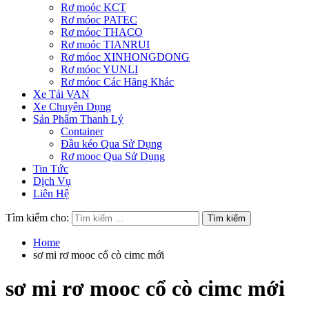
Rơ moóc KCT
Rơ móoc PATEC
Rơ móoc THACO
Rơ moóc TIANRUI
Rơ móoc XINHONGDONG
Rơ móoc YUNLI
Rơ móoc Các Hãng Khác
Xe Tải VAN
Xe Chuyên Dụng
Sản Phẩm Thanh Lý
Container
Đầu kéo Qua Sử Dụng
Rơ mooc Qua Sử Dụng
Tin Tức
Dịch Vụ
Liên Hệ
Tìm kiếm cho:
Home
sơ mi rơ mooc cổ cò cimc mới
sơ mi rơ mooc cổ cò cimc mới