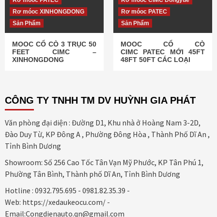
Rơ móoc PATEC
Rơ móoc CIMC Dongyue
Rơ móoc XINHONGDONG
Rơ móoc PATEC
Sản Phẩm
Sản Phẩm
MOOC CỔ CÒ 3 TRỤC 50
MOOC CỔ CÒ
FEET CIMC –
CIMC PATEC MỚI 45FT
XINHONGDONG
48FT 50FT CÁC LOẠI
CÔNG TY TNHH TM DV HUỲNH GIA PHÁT
Văn phòng đại diện : Đường D1, Khu nhà ở Hoàng Nam 3-2D,
Đào Duy Từ, KP Đông A , Phường Đông Hòa , Thành Phố Dĩ An ,
Tỉnh Bình Dương
Showroom: Số 256 Cao Tốc Tân Vạn Mỹ Phước, KP Tân Phú 1,
Phường Tân Bình, Thành phố Dĩ An, Tỉnh Bình Dương
Hotline : 0932.795.695 - 0981.82.35.39 -
Web: https://xedaukeocu.com/ -
Email:Congdienauto.qn@gmail.com