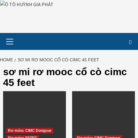
Skip
to
content
Primary
Menu
HOME
SƠ MI RƠ MOOC CỔ CÒ CIMC 45 FEET
sơ mi rơ mooc cổ cò cimc
45 feet
Rơ móoc CIMC Dongyue