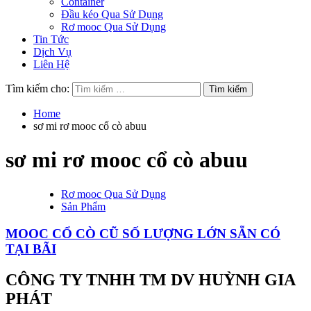
Container
Đầu kéo Qua Sử Dụng
Rơ mooc Qua Sử Dụng
Tin Tức
Dịch Vụ
Liên Hệ
Tìm kiếm cho:
Home
sơ mi rơ mooc cổ cò abuu
sơ mi rơ mooc cổ cò abuu
Rơ mooc Qua Sử Dụng
Sản Phẩm
MOOC CỔ CÒ CŨ SỐ LƯỢNG LỚN SẴN CÓ
TẠI BÃI
CÔNG TY TNHH TM DV HUỲNH GIA
PHÁT