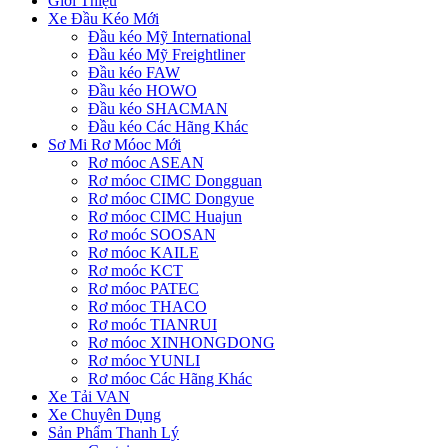
Giới Thiệu
Xe Đầu Kéo Mới
Đầu kéo Mỹ International
Đầu kéo Mỹ Freightliner
Đầu kéo FAW
Đầu kéo HOWO
Đầu kéo SHACMAN
Đầu kéo Các Hãng Khác
Sơ Mi Rơ Móoc Mới
Rơ móoc ASEAN
Rơ móoc CIMC Dongguan
Rơ móoc CIMC Dongyue
Rơ móoc CIMC Huajun
Rơ moóc SOOSAN
Rơ móoc KAILE
Rơ moóc KCT
Rơ móoc PATEC
Rơ móoc THACO
Rơ moóc TIANRUI
Rơ móoc XINHONGDONG
Rơ móoc YUNLI
Rơ móoc Các Hãng Khác
Xe Tải VAN
Xe Chuyên Dụng
Sản Phẩm Thanh Lý