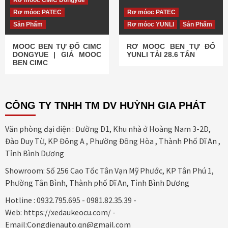
Rơ móoc CIMC Dongyue
Rơ móoc PATEC
Rơ móoc PATEC
Sản Phẩm
Rơ móoc YUNLI
Sản Phẩm
MOOC BEN TỰ ĐỔ CIMC
RƠ MOOC BEN TỰ ĐỔ
DONGYUE | GIÁ MOOC
YUNLI TẢI 28.6 TẤN
BEN CIMC
CÔNG TY TNHH TM DV HUỲNH GIA PHÁT
Văn phòng đại diện : Đường D1, Khu nhà ở Hoàng Nam 3-2D,
Đào Duy Từ, KP Đông A , Phường Đông Hòa , Thành Phố Dĩ An ,
Tỉnh Bình Dương
Showroom: Số 256 Cao Tốc Tân Vạn Mỹ Phước, KP Tân Phú 1,
Phường Tân Bình, Thành phố Dĩ An, Tỉnh Bình Dương
Hotline : 0932.795.695 - 0981.82.35.39 -
Web: https://xedaukeocu.com/ -
Email:Congdienauto.qn@gmail.com