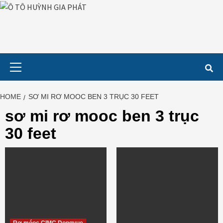
Skip
to
content
Primary
Menu
HOME
SƠ MI RƠ MOOC BEN 3 TRỤC 30 FEET
sơ mi rơ mooc ben 3 trục
30 feet