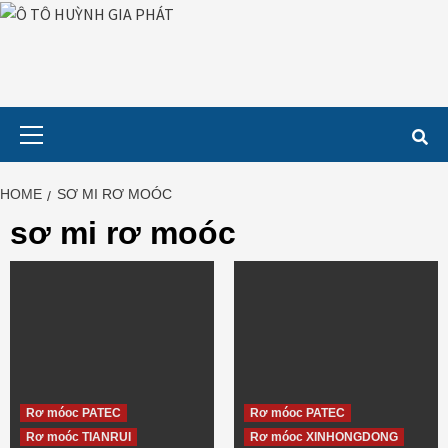
Skip
to
content
Primary
Menu
HOME
SƠ MI RƠ MOÓC
sơ mi rơ moóc
Rơ móoc PATEC
Rơ móoc PATEC
Rơ moóc TIANRUI
Rơ móoc XINHONGDONG