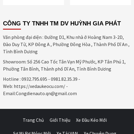
CÔNG TY TNHH TM DV HUỲNH GIA PHÁT
Văn phòng đại diện : Đường D1, Khu nhà ở Hoàng Nam 3-2D,
Đào Duy Từ, KP Đông A , Phường Đông Hòa , Thành Phố Dĩ An ,
Tỉnh Bình Dương
Showroom: Số 256 Cao Tốc Tân Vạn Mỹ Phước, KP Tân Phú 1,
Phường Tân Bình, Thành phố Dĩ An, Tỉnh Bình Dương
Hotline : 0932.795.695 - 0981.82.35.39 -
Web: https://xedaukeocu.com/ -
Email:Congdienauto.qn@gmail.com
Trang Chủ
Giới Thiệu
Xe Đầu Kéo Mới
Sơ Mi Rơ Móoc Mới
Xe Tải VAN
Xe Chuyên Dụng