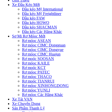
Giới Thiệu
Xe Đầu Kéo Mới
Đầu kéo Mỹ International
Đầu kéo Mỹ Freightliner
Đầu kéo FAW
Đầu kéo HOWO
Đầu kéo SHACMAN
Đầu kéo Các Hãng Khác
Sơ Mi Rơ Móoc Mới
Rơ móoc ASEAN
Rơ móoc CIMC Dongguan
Rơ móoc CIMC Dongyue
Rơ móoc CIMC Huajun
Rơ moóc SOOSAN
Rơ móoc KAILE
Rơ moóc KCT
Rơ móoc PATEC
Rơ móoc THACO
Rơ moóc TIANRUI
Rơ móoc XINHONGDONG
Rơ móoc YUNLI
Rơ móoc Các Hãng Khác
Xe Tải VAN
Xe Chuyên Dụng
Sản Phẩm Thanh Lý