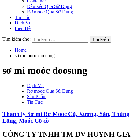
Container
Đầu kéo Qua Sử Dụng
Rơ mooc Qua Sử Dụng
Tin Tức
Dịch Vụ
Liên Hệ
Tìm kiếm cho:
Home
sơ mi moóc doosung
sơ mi moóc doosung
Dịch Vụ
Rơ mooc Qua Sử Dụng
Sản Phẩm
Tin Tức
Thanh lý Sơ mi Rơ Mooc Cũ, Xương, Sàn, Thùng
Lồng, Moóc Cổ cò
CÔNG TY TNHH TM DV HUỲNH GIA