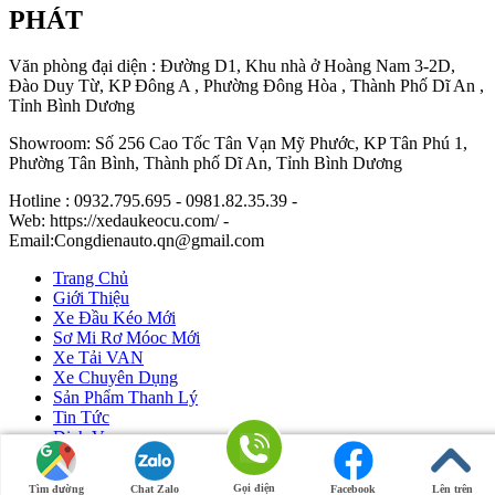
PHÁT
Văn phòng đại diện : Đường D1, Khu nhà ở Hoàng Nam 3-2D,
Đào Duy Từ, KP Đông A , Phường Đông Hòa , Thành Phố Dĩ An ,
Tỉnh Bình Dương
Showroom: Số 256 Cao Tốc Tân Vạn Mỹ Phước, KP Tân Phú 1,
Phường Tân Bình, Thành phố Dĩ An, Tỉnh Bình Dương
Hotline : 0932.795.695 - 0981.82.35.39 -
Web: https://xedaukeocu.com/ -
Email:Congdienauto.qn@gmail.com
Trang Chủ
Giới Thiệu
Xe Đầu Kéo Mới
Sơ Mi Rơ Móoc Mới
Xe Tải VAN
Xe Chuyên Dụng
Sản Phẩm Thanh Lý
Tin Tức
Dịch Vụ
Liên Hệ
Gọi điện
Tìm đường
Chat Zalo
Facebook
Lên trên
Ô Tô Huỳnh Gia Phát
|
Xe Đầu Kéo Mỹ
by Huỳnh Gia Phát.