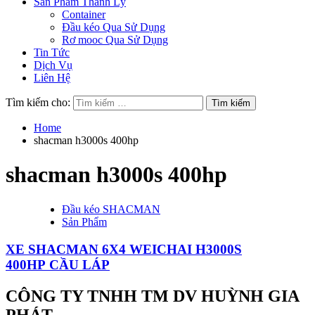
Sản Phẩm Thanh Lý
Container
Đầu kéo Qua Sử Dụng
Rơ mooc Qua Sử Dụng
Tin Tức
Dịch Vụ
Liên Hệ
Tìm kiếm cho:
Home
shacman h3000s 400hp
shacman h3000s 400hp
Đầu kéo SHACMAN
Sản Phẩm
XE SHACMAN 6X4 WEICHAI H3000S
400HP CẦU LÁP
CÔNG TY TNHH TM DV HUỲNH GIA
PHÁT