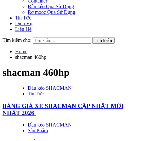
Container
Đầu kéo Qua Sử Dụng
Rơ mooc Qua Sử Dụng
Tin Tức
Dịch Vụ
Liên Hệ
Tìm kiếm cho:
Home
shacman 460hp
shacman 460hp
Đầu kéo SHACMAN
Tin Tức
BẢNG GIÁ XE SHACMAN CẬP NHẬT MỚI
NHẤT 2026
Đầu kéo SHACMAN
Sản Phẩm