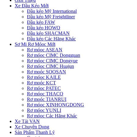
Giới Thiệu
Xe Đầu Kéo Mới
Đầu kéo Mỹ International
Đầu kéo Mỹ Freightliner
Đầu kéo FAW
Đầu kéo HOWO
Đầu kéo SHACMAN
Đầu kéo Các Hãng Khác
Sơ Mi Rơ Móoc Mới
Rơ móoc ASEAN
Rơ móoc CIMC Dongguan
Rơ móoc CIMC Dongyue
Rơ móoc CIMC Huajun
Rơ moóc SOOSAN
Rơ móoc KAILE
Rơ moóc KCT
Rơ móoc PATEC
Rơ móoc THACO
Rơ moóc TIANRUI
Rơ móoc XINHONGDONG
Rơ móoc YUNLI
Rơ móoc Các Hãng Khác
Xe Tải VAN
Xe Chuyên Dụng
Sản Phẩm Thanh Lý