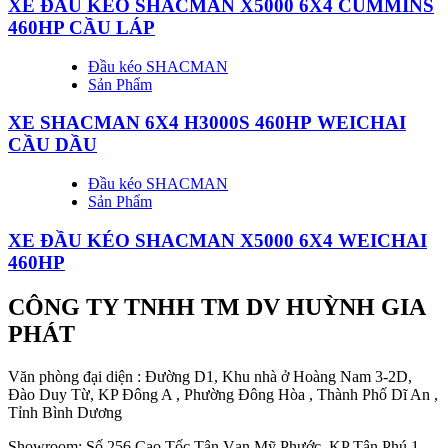
XE ĐẦU KÉO SHACMAN X5000 6X4 CUMMINS
460HP CẦU LÁP
Đầu kéo SHACMAN
Sản Phẩm
XE SHACMAN 6X4 H3000S 460HP WEICHAI
CẦU DẦU
Đầu kéo SHACMAN
Sản Phẩm
XE ĐẦU KÉO SHACMAN X5000 6X4 WEICHAI
460HP
CÔNG TY TNHH TM DV HUỲNH GIA
PHÁT
Văn phòng đại diện : Đường D1, Khu nhà ở Hoàng Nam 3-2D,
Đào Duy Từ, KP Đông A , Phường Đông Hòa , Thành Phố Dĩ An ,
Tỉnh Bình Dương
Showroom: Số 256 Cao Tốc Tân Vạn Mỹ Phước, KP Tân Phú 1,