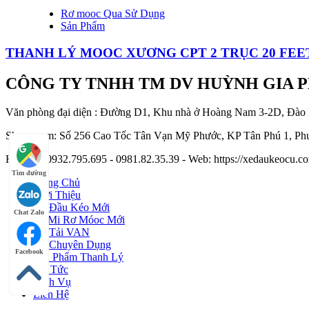
Rơ mooc Qua Sử Dụng
Sản Phẩm
THANH LÝ MOOC XƯƠNG CPT 2 TRỤC 20 FEET
CÔNG TY TNHH TM DV HUỲNH GIA 
Văn phòng đại diện : Đường D1, Khu nhà ở Hoàng Nam 3-2D, Đào
Showroom: Số 256 Cao Tốc Tân Vạn Mỹ Phước, KP Tân Phú 1, Phư
Hotline : 0932.795.695 - 0981.82.35.39 - Web: https://xedaukeocu
Tìm đường
Trang Chủ
Giới Thiệu
Xe Đầu Kéo Mới
Chat Zalo
Sơ Mi Rơ Móoc Mới
Xe Tải VAN
Xe Chuyên Dụng
Facebook
Sản Phẩm Thanh Lý
Tin Tức
Dịch Vụ
Liên Hệ