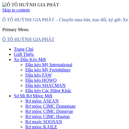
Skip to content
Ô TÔ HUỲNH GIA PHÁT – Chuyên mua bán, trao đổi, ký gửi: Xe đầ
Primary Menu
Ô TÔ HUỲNH GIA PHÁT
Trang Chủ
Giới Thiệu
Xe Đầu Kéo Mới
Đầu kéo Mỹ International
Đầu kéo Mỹ Freightliner
Đầu kéo FAW
Đầu kéo HOWO
Đầu kéo SHACMAN
Đầu kéo Các Hãng Khác
Sơ Mi Rơ Móoc Mới
Rơ móoc ASEAN
Rơ móoc CIMC Dongguan
Rơ móoc CIMC Dongyue
Rơ móoc CIMC Huajun
Rơ moóc SOOSAN
Rơ móoc KAILE