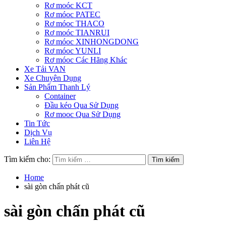
Rơ moóc KCT
Rơ móoc PATEC
Rơ móoc THACO
Rơ moóc TIANRUI
Rơ móoc XINHONGDONG
Rơ móoc YUNLI
Rơ móoc Các Hãng Khác
Xe Tải VAN
Xe Chuyên Dụng
Sản Phẩm Thanh Lý
Container
Đầu kéo Qua Sử Dụng
Rơ mooc Qua Sử Dụng
Tin Tức
Dịch Vụ
Liên Hệ
Tìm kiếm cho:
Home
sài gòn chấn phát cũ
sài gòn chấn phát cũ